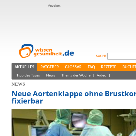
Anzeige:
SUCHE
AKTUELLES
RATGEBER
GLOSSAR
FAQ
REZEPTE
BÜCHE
Tipp des Tages
|
News
|
Thema der Woche
|
Video
|
NEWS
Neue Aortenklappe ohne Brustko
fixierbar