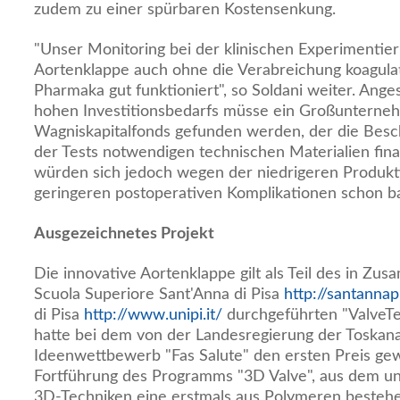
zudem zu einer spürbaren Kostensenkung.
"Unser Monitoring bei der klinischen Experimentieru
Aortenklappe auch ohne die Verabreichung koagu
Pharmaka gut funktioniert", so Soldani weiter. Ange
hohen Investitionsbedarfs müsse ein Großunterne
Wagniskapitalfonds gefunden werden, der die Besc
der Tests notwendigen technischen Materialien fin
würden sich jedoch wegen der niedrigeren Produkt
geringeren postoperativen Komplikationen schon b
Ausgezeichnetes Projekt
Die innovative Aortenklappe gilt als Teil des in Zu
Scuola Superiore Sant'Anna di Pisa
http://santannapi
di Pisa
http://www.unipi.it/
durchgeführten "ValveTe
hatte bei dem von der Landesregierung der Toskan
Ideenwettbewerb "Fas Salute" den ersten Preis gewo
Fortführung des Programms "3D Valve", aus dem un
3D-Techniken eine erstmals aus Polymeren besteh