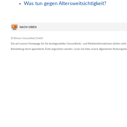
Was tun gegen Altersweitsichtigkeit?
© Wissen Gesundheit GmbH
Die auf unserer Homepage für Sie bereitgestellten Gesundheits– und Medizininformationen dürfen nicht al
Behandlung durch approbierte Ärzte angesehen werden. Lesen Sie bitte unsere allgemeinen Nutzungsb