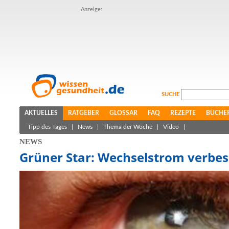
Anzeige:
SUCHE
AKTUELLES
RATGEBER
GLOSSAR
FAQ
REZEPTE
BÜCHE
Tipp des Tages
|
News
|
Thema der Woche
|
Video
|
NEWS
Grüner Star: Wechselstrom verbes