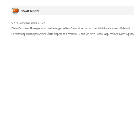
© Wissen Gesundheit GmbH
Die auf unserer Homepage für Sie bereitgestellten Gesundheits– und Medizininformationen dürfen nicht al
Behandlung durch approbierte Ärzte angesehen werden. Lesen Sie bitte unsere allgemeinen Nutzungsb