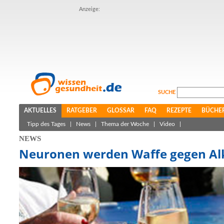
Anzeige:
SUCHE
AKTUELLES
RATGEBER
GLOSSAR
FAQ
REZEPTE
BÜCHE
Tipp des Tages
|
News
|
Thema der Woche
|
Video
|
NEWS
Neuronen werden Waffe gegen Al