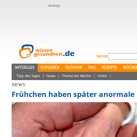
Anzeige:
SUCHE
AKTUELLES
RATGEBER
GLOSSAR
FAQ
REZEPTE
BÜCHE
Tipp des Tages
|
News
|
Thema der Woche
|
Video
|
NEWS
Frühchen haben später anormale 