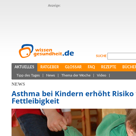
Anzeige:
SUCHE
AKTUELLES
RATGEBER
GLOSSAR
FAQ
REZEPTE
BÜCHE
Tipp des Tages
|
News
|
Thema der Woche
|
Video
|
NEWS
Asthma bei Kindern erhöht Risiko
Fettleibigkeit