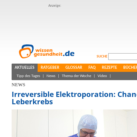
Anzeige:
SUCHE
AKTUELLES
RATGEBER
GLOSSAR
FAQ
REZEPTE
BÜCHE
Tipp des Tages
|
News
|
Thema der Woche
|
Video
|
NEWS
Irreversible Elektroporation: Chan
Leberkrebs