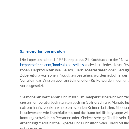
Salmonellen vermeiden
Die Experten haben 1.497 Rezepte aus 29 Kochbüchern der "New Y
http://nytimes.com/books/best-sellers
analysiert. Jedes dieser Re
rohen Tierprodukten wie Fleisch, Eiern, Meerestieren oder Geflügel
Zubereitung von rohen Produkten bestehen, wurden jedoch in den a
Vor allem das Wissen über ein Salmonellen-Risiko wurde in den un
vorausgesetzt.
"Salmonellen vermehren sich massiv im Temperaturbereich von zehn
diesen Temperaturbedingungen auch im Gefrierschrank Monate bis J
extrem häufig von krankheitserregenden Keimen befallen. Sie lö
Beschwerden wie Durchfälle aus und das kann bei Risikogruppe wi
immungeschwächten Personen oder Kindern sehr gefährlich sein. Tode
ernährungsmedizinische Experte und Buchautor Sven-David Mülle
mit pressetext.