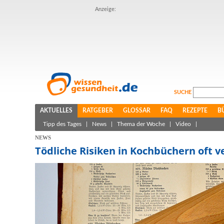
Anzeige:
SUCHE
AKTUELLES
RATGEBER
GLOSSAR
FAQ
REZEPTE
B
Tipp des Tages
|
News
|
Thema der Woche
|
Video
|
NEWS
Tödliche Risiken in Kochbüchern oft 