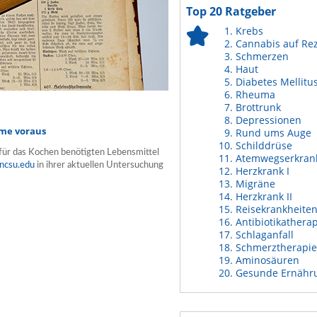
Top 20 Ratgeber
Krebs
Cannabis auf Re
Schmerzen
Haut
Diabetes Mellitu
Rheuma
Brottrunk
Depressionen
ime voraus
Rund ums Auge
Schilddrüse
 für das Kochen benötigten Lebensmittel
Atemwegserkran
/ncsu.edu
in ihrer aktuellen Untersuchung
Herzkrank I
Migräne
Herzkrank II
Reisekrankheite
Antibiotikathera
Schlaganfall
Schmerztherapie
Aminosäuren
Gesunde Ernähr