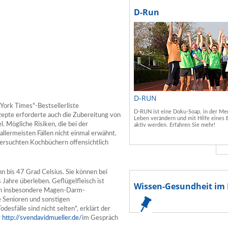
D-Run
D-RUN
ork Times"-Bestsellerliste
D-RUN ist eine Doku-Soap, in der Men
zepte erforderte auch die Zubereitung von
Leben verändern und mit Hilfe eines 
. Mögliche Risiken, die bei der
aktiv werden. Erfahren Sie mehr!
llermeisten Fällen nicht einmal erwähnt.
tersuchten Kochbüchern offensichtlich
 bis 47 Grad Celsius. Sie können bei
ahre überleben. Geflügelfleisch ist
Wissen-Gesundheit im 
sen insbesondere Magen-Darm-
e Senioren und sonstigen
sfälle sind nicht selten", erklärt der
r
http://svendavidmueller.de/
im Gespräch