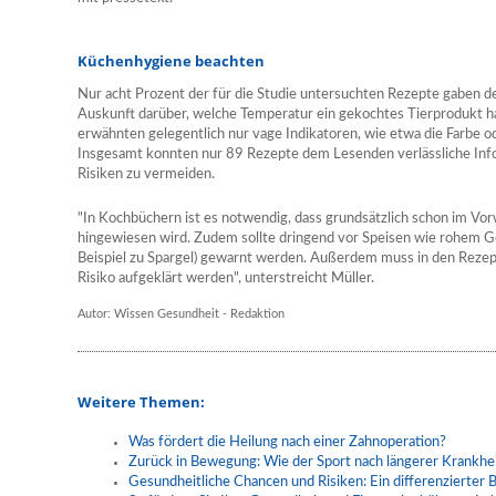
Küchenhygiene beachten
Nur acht Prozent der für die Studie untersuchten Rezepte gaben 
Auskunft darüber, welche Temperatur ein gekochtes Tierprodukt ha
erwähnten gelegentlich nur vage Indikatoren, wie etwa die Farbe od
Insgesamt konnten nur 89 Rezepte dem Lesenden verlässliche Inf
Risiken zu vermeiden.
"In Kochbüchern ist es notwendig, dass grundsätzlich schon im V
hingewiesen wird. Zudem sollte dringend vor Speisen wie rohem G
Beispiel zu Spargel) gewarnt werden. Außerdem muss in den Rezep
Risiko aufgeklärt werden", unterstreicht Müller.
Autor: Wissen Gesundheit - Redaktion
Weitere Themen:
Was fördert die Heilung nach einer Zahnoperation?
Zurück in Bewegung: Wie der Sport nach längerer Krankhei
Gesundheitliche Chancen und Risiken: Ein differenzierter B