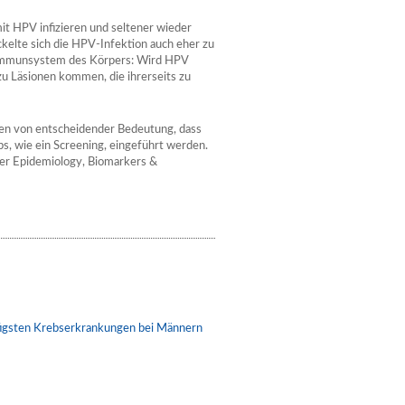
mit HPV infizieren und seltener wieder
kelte sich die HPV-Infektion auch eher zu
s Immunsystem des Körpers: Wird HPV
zu Läsionen kommen, die ihrerseits zu
ten von entscheidender Bedeutung, dass
, wie ein Screening, eingeführt werden.
er Epidemiology, Biomarkers &
ufigsten Krebserkrankungen bei Männern