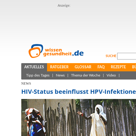
Anzeige:
SUCHE
AKTUELLES
RATGEBER
GLOSSAR
FAQ
REZEPTE
B
Tipp des Tages
|
News
|
Thema der Woche
|
Video
|
NEWS
HIV-Status beeinflusst HPV-Infektion