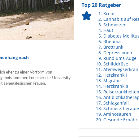
Top 20 Ratgeber
Krebs
Cannabis auf Re
Schmerzen
Haut
Diabetes Mellitu
Rheuma
Brottrunk
Depressionen
mmenhang nach
Rund ums Auge
Schilddrüse
Atemwegserkran
ich eher zu einer Vorform von
Herzkrank I
Ergebnis kommen Forscher der University
Migräne
mit senegalesischen Frauen.
Herzkrank II
Reisekrankheite
Antibiotikathera
Schlaganfall
Schmerztherapie
Aminosäuren
Gesunde Ernähr