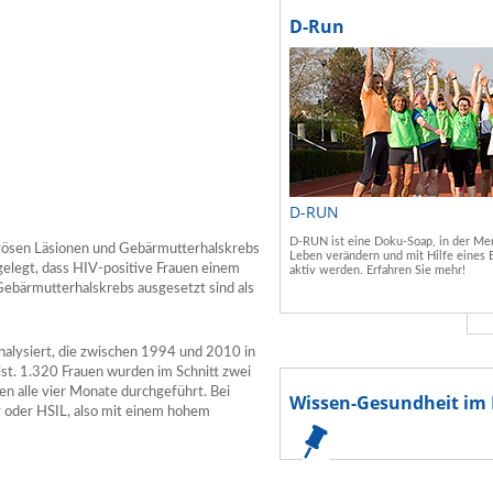
D-Run
D-RUN
D-RUN ist eine Doku-Soap, in der Men
rösen Läsionen und Gebärmutterhalskrebs
Leben verändern und mit Hilfe eines 
gelegt, dass HIV-positive Frauen einem
aktiv werden. Erfahren Sie mehr!
Gebärmutterhalskrebs ausgesetzt sind als
nalysiert, die zwischen 1994 und 2010 in
st. 1.320 Frauen wurden im Schnitt zwei
n alle vier Monate durchgeführt. Bei
Wissen-Gesundheit im 
v oder HSIL, also mit einem hohem