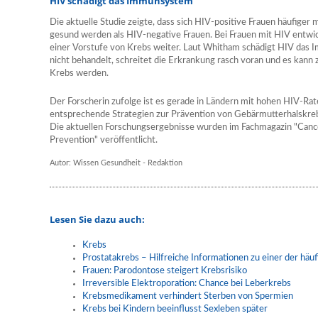
HIV schädigt das Immunsystem
Die aktuelle Studie zeigte, dass sich HIV-positive Frauen häufiger 
gesund werden als HIV-negative Frauen. Bei Frauen mit HIV entwic
einer Vorstufe von Krebs weiter. Laut Whitham schädigt HIV da
nicht behandelt, schreitet die Erkrankung rasch voran und es kann 
Krebs werden.
Der Forscherin zufolge ist es gerade in Ländern mit hohen HIV-Ra
entsprechende Strategien zur Prävention von Gebärmutterhalskrebs
Die aktuellen Forschungsergebnisse wurden im Fachmagazin "Canc
Prevention" veröffentlicht.
Autor: Wissen Gesundheit - Redaktion
Lesen Sie dazu auch:
Krebs
Prostatakrebs – Hilfreiche Informationen zu einer der hä
Frauen: Parodontose steigert Krebsrisiko
Irreversible Elektroporation: Chance bei Leberkrebs
Krebsmedikament verhindert Sterben von Spermien
Krebs bei Kindern beeinflusst Sexleben später