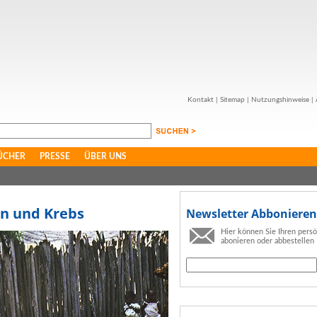
Kontakt
|
Sitemap
|
Nutzungshinweise
|
ÜCHER
PRESSE
ÜBER UNS
en und Krebs
Newsletter Abbonieren
Hier können Sie Ihren pers
abonieren oder abbestellen