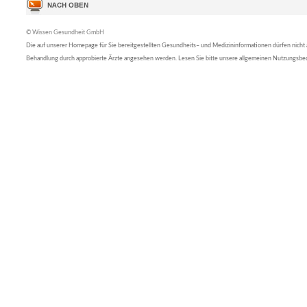
© Wissen Gesundheit GmbH
Die auf unserer Homepage für Sie bereitgestellten Gesundheits– und Medizininformationen dürfen nicht al
Behandlung durch approbierte Ärzte angesehen werden. Lesen Sie bitte unsere allgemeinen Nutzungsb