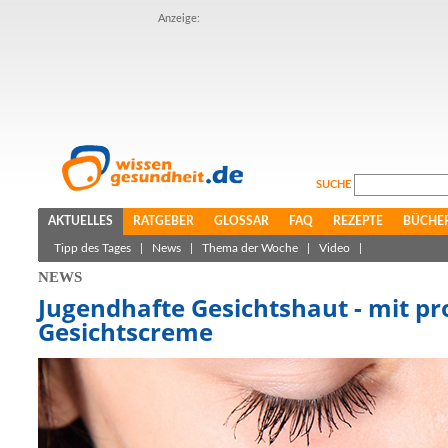
Anzeige:
SUCHE
AKTUELLES
RATGEBER
GLOSSAR
FAQ
REZEPTE
BÜCHE
Tipp des Tages
|
News
|
Thema der Woche
|
Video
|
NEWS
Jugendhafte Gesichtshaut - mit pr
Gesichtscreme