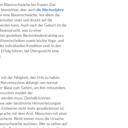
on Blasenschwäche bei Frauen. Das
 bemerkbar, aber auch
die Wechseljahre
r eine Blasenschwäche. Vor allem die
ärmutter sinkt und drückt auf die
erden kann. Auch nach der Geburt ist die
beansprucht, was zu einer
uten gezieltem Beckenbodentraining pro
 Atemtechniken sowie leichte Yoga- und
r individuellen Kondition sind. In den
rfolg führen, bei Übergewicht eine
.
t der Fähigkeit, den Urin zu halten.
n Nervensystem abhängt, um normal
er Blase zum Gehirn, um ihm mitzuteilen,
vensystem meldet der
t werden muss. Deshalb können
lerose oder bestimmte Hirnverletzungen
s Entleeren nicht mehr gewährleistet ist.
bsprache mit dem Arzt. Menschen mit einer
ft sicherer. Nicht immer muss die Ursache
Blasenschwäche auslösen. Wer zu selten auf