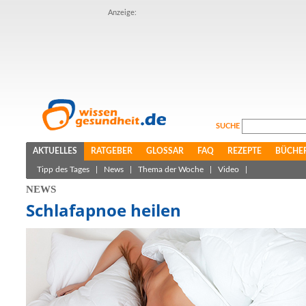
Anzeige:
SUCHE
AKTUELLES
RATGEBER
GLOSSAR
FAQ
REZEPTE
BÜCHE
Tipp des Tages
|
News
|
Thema der Woche
|
Video
|
NEWS
Schlafapnoe heilen