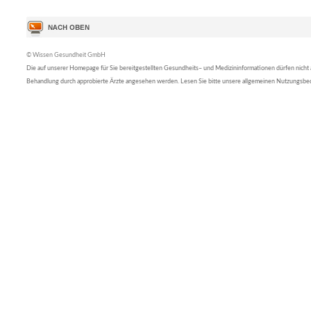
© Wissen Gesundheit GmbH
Die auf unserer Homepage für Sie bereitgestellten Gesundheits– und Medizininformationen dürfen nicht al
Behandlung durch approbierte Ärzte angesehen werden. Lesen Sie bitte unsere allgemeinen Nutzungsb