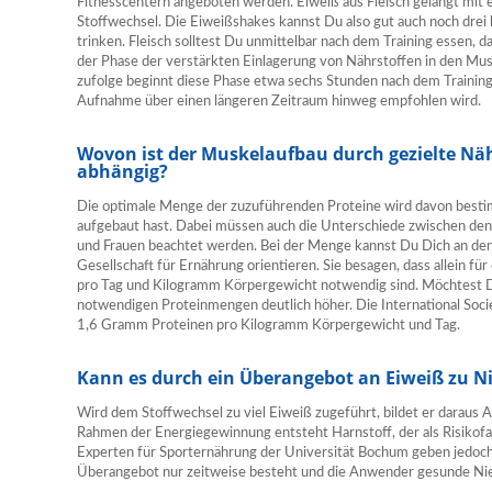
Fitnesscentern angeboten werden. Eiweiß aus Fleisch gelangt mit 
Stoffwechsel. Die Eiweißshakes kannst Du also gut auch noch drei 
trinken. Fleisch solltest Du unmittelbar nach dem Training essen, d
der Phase der verstärkten Einlagerung von Nährstoffen in den Mus
zufolge beginnt diese Phase etwa sechs Stunden nach dem Trainin
Aufnahme über einen längeren Zeitraum hinweg empfohlen wird.
Wovon ist der Muskelaufbau durch gezielte N
abhängig?
Die optimale Menge der zuzuführenden Proteine wird davon best
aufgebaut hast. Dabei müssen auch die Unterschiede zwischen den
und Frauen beachtet werden. Bei der Menge kannst Du Dich an d
Gesellschaft für Ernährung orientieren. Sie besagen, dass allein f
pro Tag und Kilogramm Körpergewicht notwendig sind. Möchtest D
notwendigen Proteinmengen deutlich höher. Die International Socie
1,6 Gramm Proteinen pro Kilogramm Körpergewicht und Tag.
Kann es durch ein Überangebot an Eiweiß zu
Wird dem Stoffwechsel zu viel Eiweiß zugeführt, bildet er daraus
Rahmen der Energiegewinnung entsteht Harnstoff, der als Risikofak
Experten für Sporternährung der Universität Bochum geben jedoch 
Überangebot nur zeitweise besteht und die Anwender gesunde Ni