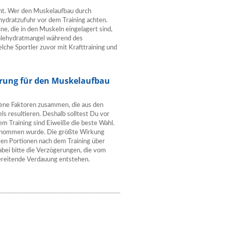
sant. Wer den Muskelaufbau durch
hydratzufuhr vor dem Training achten.
ine, die in den Muskeln eingelagert sind,
ohlehydratmangel während des
che Sportler zuvor mit Krafttraining und
ährung für den Muskelaufbau
edene Faktoren zusammen, die aus den
s resultieren. Deshalb solltest Du vor
em Training sind Eiweiße die beste Wahl.
angenommen wurde. Die größte Wirkung
ren Portionen nach dem Training über
bei bitte die Verzögerungen, die vom
bereitende Verdauung entstehen.