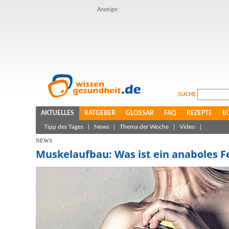
Anzeige:
SUCHE
AKTUELLES
RATGEBER
GLOSSAR
FAQ
REZEPTE
B
Tipp des Tages
|
News
|
Thema der Woche
|
Video
|
NEWS
Muskelaufbau: Was ist ein anaboles F