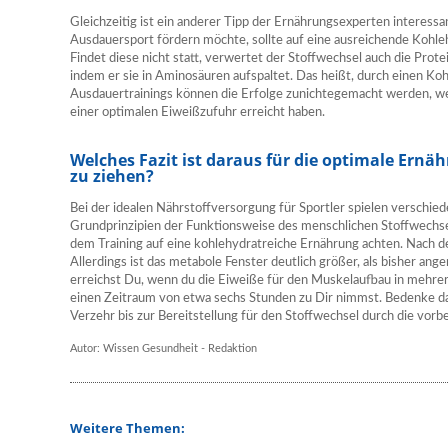
Gleichzeitig ist ein anderer Tipp der Ernährungsexperten interes
Ausdauersport fördern möchte, sollte auf eine ausreichende Kohle
Findet diese nicht statt, verwertet der Stoffwechsel auch die Prote
indem er sie in Aminosäuren aufspaltet. Das heißt, durch einen K
Ausdauertrainings können die Erfolge zunichtegemacht werden, wel
einer optimalen Eiweißzufuhr erreicht haben.
Welches Fazit ist daraus für die optimale Ern
zu ziehen?
Bei der idealen Nährstoffversorgung für Sportler spielen verschi
Grundprinzipien der Funktionsweise des menschlichen Stoffwechsel
dem Training auf eine kohlehydratreiche Ernährung achten. Nach d
Allerdings ist das metabole Fenster deutlich größer, als bisher 
erreichst Du, wenn du die Eiweiße für den Muskelaufbau in mehre
einen Zeitraum von etwa sechs Stunden zu Dir nimmst. Bedenke da
Verzehr bis zur Bereitstellung für den Stoffwechsel durch die vor
Autor: Wissen Gesundheit - Redaktion
Weitere Themen: