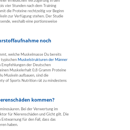
einer erheblichen Verzögerung in den
bis vier Stunden nach dem Training
amit die Proteine rechtzeitig vor Beginn
keln zur Verfügung stehen. Der Studie
gsende, weshalb eine portionsweise
ährstoffaufnahme noch
immt, welche Muskelmasse Du bereits
 typischen
Muskelstrukturen der Männer
en Empfehlungen der Deutschen
ür einen Muskelerhalt 0,8 Gramm Proteine
u Muskeln aufbauen, sind die
ty of Sports Nutrition rät zu mindestens
 Nierenschäden kommen?
 Aminosäuren. Bei der Verwertung im
tor für Nierenschäden und Gicht gilt. Die
Entwarnung für den Fall, dass das
eren haben.