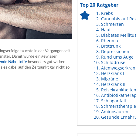
Top 20 Ratgeber
Krebs
Cannabis auf Re
Schmerzen
Haut
Diabetes Mellitu
Rheuma
Brottrunk
Depressionen
ingserfolge tauchte in der Vergangenheit
Rund ums Auge
 Fenster. Damit wurde ein gewisser
Schilddrüse
ende Nährstoffe
besonders gut wirken
Atemwegserkran
 es dabei auf den Zeitpunkt gar nicht so
Herzkrank I
Migräne
Herzkrank II
Reisekrankheite
Antibiotikathera
Schlaganfall
Schmerztherapie
Aminosäuren
Gesunde Ernähr