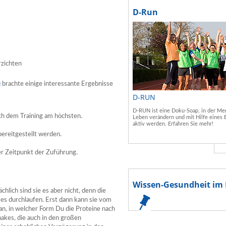
D-Run
rzichten
u
brachte einige interessante Ergebnisse
D-RUN
D-RUN ist eine Doku-Soap, in der Men
ch dem Training am höchsten.
Leben verändern und mit Hilfe eines 
aktiv werden. Erfahren Sie mehr!
bereitgestellt werden.
r Zeitpunkt der Zuführung.
Wissen-Gesundheit im 
hlich sind sie es aber nicht, denn die
s durchlaufen. Erst dann kann sie vom
n, in welcher Form Du die Proteine nach
akes, die auch in den großen