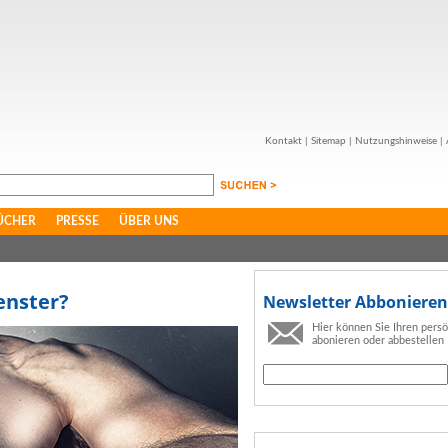
Kontakt
|
Sitemap
|
Nutzungshinweise
|
ÜCHER
PRESSE
ÜBER UNS
enster?
Newsletter Abbonieren
Hier können Sie Ihren pers
abonieren oder abbestellen