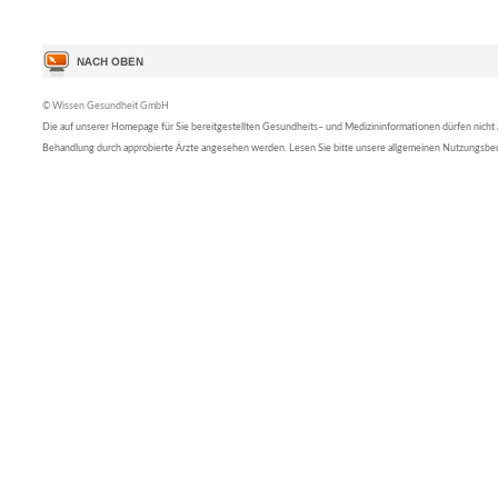
© Wissen Gesundheit GmbH
Die auf unserer Homepage für Sie bereitgestellten Gesundheits– und Medizininformationen dürfen nicht al
Behandlung durch approbierte Ärzte angesehen werden. Lesen Sie bitte unsere allgemeinen Nutzungsb