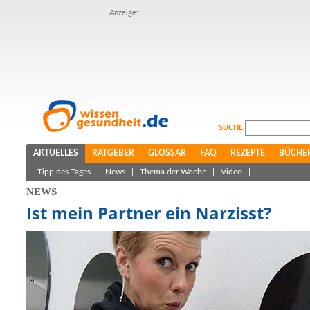
Anzeige:
SUCHE
AKTUELLES
RATGEBER
GLOSSAR
FAQ
REZEPTE
BÜCHE
Tipp des Tages
|
News
|
Thema der Woche
|
Video
|
NEWS
Ist mein Partner ein Narzisst?