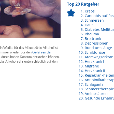
Top 20 Ratgeber
Krebs
Cannabis auf Re
Schmerzen
Haut
Diabetes Mellitu
Rheuma
Brottrunk
Depressionen
Rund ums Auge
in Wodka für das Mixgetränk: Alkohol ist
Schilddrüse
n immer wieder vor den
Gefahren der
Atemwegserkran
e durch hohen Konsum entstehen können.
Herzkrank I
das Alkohol sehr unterschiedlich auf den
Migräne
Herzkrank II
Reisekrankheite
Antibiotikathera
Schlaganfall
Schmerztherapie
Aminosäuren
Gesunde Ernähr