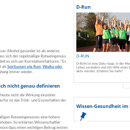
D-Run
er Alkohol gesünder ist als anderer,
D-RUN
 dass sich der regelmäßige Rotweingenuss
elt es sich um Korrelationsfaktoren. “Es
D-RUN ist eine Doku-Soap, in der Men
t als
Spirituosen wie Rum
,
Wodka oder
Leben verändern und mit Hilfe eines 
aktiv werden. Erfahren Sie mehr!
nhang immer wieder.
ich nicht genau definieren
 heute nicht die Wirkung einzelner
erfür ist das Trink- und Essverhalten der
Wissen-Gesundheit im 
mäßigen Rotweingenusses eine höhere
ehoben. So erklärten Wissenschaftler
müse dazu einen wichtigen Beitrag leisten