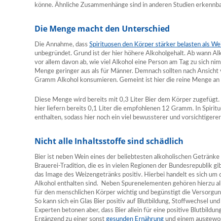
könne. Ähnliche Zusammenhänge sind in anderen Studien erkennba
Die Menge macht den Unterschied
Die Annahme, dass
Spirituosen den Körper stärker belasten als We
unbegründet. Grund ist der hier höhere Alkoholgehalt. Ab wann Alko
vor allem davon ab, wie viel Alkohol eine Person am Tag zu sich ni
Menge geringer aus als für Männer. Demnach sollten nach Ansicht
Gramm Alkohol konsumieren. Gemeint ist hier die reine Menge an 
Diese Menge wird bereits mit 0,3 Liter Bier dem Körper zugefügt. 
hier liefern bereits 0,1 Liter die empfohlenen 12 Gramm. In Spirit
enthalten, sodass hier noch ein viel bewussterer und vorsichtigerer
Nicht alle Inhaltsstoffe sind schädlich
Bier ist neben Wein eines der beliebtesten alkoholischen Getränke 
Brauerei-Tradition, die es in vielen Regionen der Bundesrepublik gi
das Image des Weizengetränks positiv. Hierbei handelt es sich um 
Alkohol enthalten sind. Neben Spurenelementen gehören hierzu all
für den menschlichen Körper wichtig und begünstigt die Versorgu
So kann sich ein Glas Bier positiv auf Blutbildung, Stoffwechsel un
Experten betonen aber, dass Bier allein für eine positive Blutbildun
Ergänzend zu einer sonst
gesunden Ernährung
und einem ausgewog