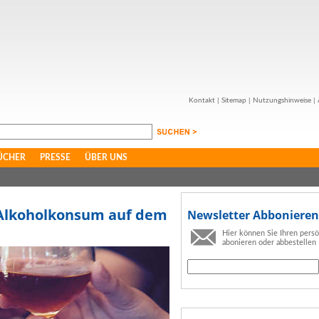
Kontakt
|
Sitemap
|
Nutzungshinweise
|
ÜCHER
PRESSE
ÜBER UNS
 Alkoholkonsum auf dem
Newsletter Abbonieren
Hier können Sie Ihren pers
abonieren oder abbestellen