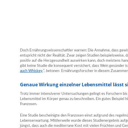
Doch Ernährungswissenschaftler warnen: Die Annahme, dass gewiss
entspricht nicht der Realität. Zwar zeigen Studien beispielsweise,
positiv auf die Herzgesundheit auswirken kann, doch meistens hand
gibt keine Studie die konsequent versichert, dass Wein gesünder is
auch Whiskey
.”, betonen Ernährungsforscher in diesem Zusamme
Genaue Wirkung einzelner Lebensmittel lässt s
Trotz immer intensiverer Untersuchungen gelingt es Forschern bis
Lebensmittel im Körper genau zu beschreiben. Ein gutes Beispiel hi
Franzosen.
Eine Studie bescheinigte den Franzosen einst aufgrund des regel
Lebenserwartung. Mittlerweile wurde dieses Studienergebnis aufg
jüngst, dass auch die mediterrane Kost mit vielen Früchten und Ge