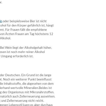
r.
in
oder beispielsweise Bier ist nicht
hol für den Körper gefährlich ist, hängt
mmt. Für Frauen fällt die empfohlene
 von Ärzten Frauen am Tag höchstens 12
Alkohol.
Bei Wein liegt der Alkoholgehalt höher,
uosen ist noch mehr reiner Alkohol
 Umgang erforderlich ist.
der Deutschen. Ein Grund ist die lange
bt. Noch ein weiterer Punkt beeinflusst
die Inhaltsstoffe, die abgesehen von dem
erhand wertvolle Mineralien.Beides ist
ng des Organismus mit Mikronährstoffen.
d natürlich auch Zellerneuerung auswirken.
g und Zellerneuerung nicht reicht.
enen Lebensstil kann es aber durchaus