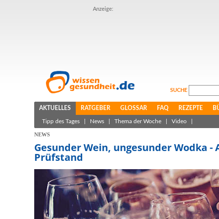
Anzeige:
SUCHE
AKTUELLES
RATGEBER
GLOSSAR
FAQ
REZEPTE
B
Tipp des Tages
|
News
|
Thema der Woche
|
Video
|
NEWS
Gesunder Wein, ungesunder Wodka -
Prüfstand