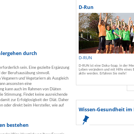
D-Run
lergehen durch
D-RUN
D-RUN ist eine Doku-Soap, in der Men
forderlich sein. Eine gezielte Ergänzung
Leben verändern und mit Hilfe eines 
 der Berufsausübung sinnvoll.
aktiv werden. Erfahren Sie mehr!
 Veganern und Vegetariern als Ausgleich
kann ansonsten eine
ung kann auch im Rahmen von Diäten
die Stimmung. Findet keine ausreichende
damit zur Erfolglosigkeit der Diät. Daher
 oder direkt beim Hersteller, wie auf
Wissen-Gesundheit im 
uen bestehen