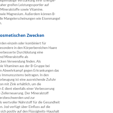
egelmäßige Verstärkung ihrer Energie-
aher greifen Leistungssportler auf
Mineralstoffe sowie Vitamine.
 sowie Magnesium. Außerdem können B-
ielle Mangelerscheinungen wie Eisenmangel
n.
kosmetischen Zwecken
rden einzeln oder kombiniert für
besondere in den Körperbereichen Haare
e verbesserte Durchblutung eine
d Mineralstoffe als
cken Verwendung finden. Als
e Vitaminen aus der B-Gruppe bei
den Abwehrkampf gegen Erkrankungen das
es Immunsystems beitragen. In den
Vorbeugung ist eine ausreichende Zufuhr
n mit Zink erhältlich, um die
 E dient ebenfalls einer Verbesserung
 Zellerneuerung. Der Mineralstoff
Herzbeschwerden und zur
s wertvoller Nährstoff für die Gesundheit
 Jod verfügt über Einfluss auf die
ich positiv auf den Flüssigkeits-Haushalt