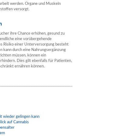
urbelt werden. Organe und Muskeln
stoffen versorgt.
n
cher ihre Chance erhöhen, gesund zu
gendliche eine vorübergehende
es Risiko einer Unterversorgung besteht
en kann durch eine Nahrungsergänzung
rzichten müssen, können ein
indern. Dies gilt ebenfalls für Patienten,
eschränkt ernähren können.
t wieder gelingen kann
lick auf Cannabis
bensalter
lem