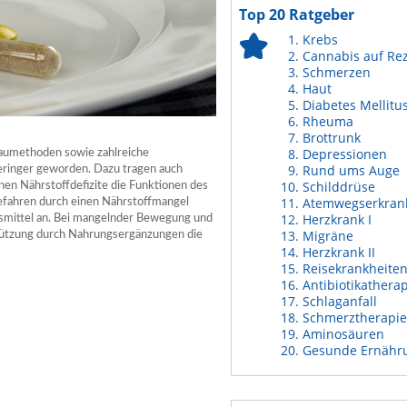
Top 20 Ratgeber
Krebs
Cannabis auf Re
Schmerzen
Haut
Diabetes Mellitu
Rheuma
Brottrunk
Depressionen
aumethoden sowie zahlreiche
Rund ums Auge
geringer geworden. Dazu tragen auch
Schilddrüse
en Nährstoffdefizite die Funktionen des
Atemwegserkran
fahren durch einen Nährstoffmangel
Herzkrank I
smittel an. Bei mangelnder Bewegung und
Migräne
stützung durch Nahrungsergänzungen die
Herzkrank II
Reisekrankheite
Antibiotikathera
Schlaganfall
Schmerztherapie
Aminosäuren
Gesunde Ernähr