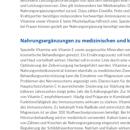
Besondere Leistungsanforderungen von Sportlern benötigen eine r
und Leistungsreserven. Dies gilt insbesondere bei Wettkämpfen. D
Nahrungsergänzungsmittel zurück. Dazu zählen Eiweiße, Fette und 
Kraftsportler benötigen insbesondere hochwertige Aminosäuren
Vitamine sowie Vitamin E beim Muskelaufbau hilfreich sein. Spez
bei Frauen können gezielt per Nahrungsergänzung beseitigt werde
Nahrungsergänzungen zu medizinischen und 
Spezielle Vitamine wie Vitamin E sowie ausgesuchte Mineralien we
kosmetische Behandlungen genutzt. Ein Ernährungszusatz soll ins
und Haut vorteilhaft wirken. Hierbei soll in erster Linie durch ein
Optimierung der Zellversorgung herbeigeführt werden. Vitamine un
Nahrungsmittelkonzentrat können ebenfalls zu medizinischen Zwe
Behandlungsunterstützung kann die Einnahme von Magnesium sowi
Problemen des Nervensystems angezeigt sein. Ebenso kann für 
Hauptschutzvitamin C in ausreichender Dosierung zur Stärkung d
kälteren Jahreszeiten steigt jedes Jahr die Erkältungsgefahr. Zur 
von Vitamin C empfehlenswert. Häufig sind Präparate in Kombinatio
Funktionsfähigkeit des Immunsystems wirksam zu stärken. Vitamin
des Immunsystems. Es bekämpft freie Radikale und unterstützt die
Magnesium ist an über 300 Stoffwechselprozessen beteiligt. Bei 
Hörsturzbehandlung wird er medizinisch verwendet. Kalium kann al
von Zähnen und Knochen als Nahrungsergänzung eingesetzt werden.
Regulierung der Schilddrüsenhormone. Natrium und Kalium wirken s