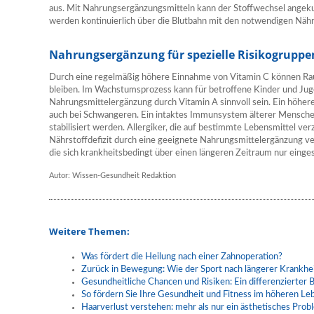
aus. Mit Nahrungsergänzungsmitteln kann der Stoffwechsel angek
werden kontinuierlich über die Blutbahn mit den notwendigen Nähr
Nahrungsergänzung für spezielle Risikogruppe
Durch eine regelmäßig höhere Einnahme von Vitamin C können Rau
bleiben. Im Wachstumsprozess kann für betroffene Kinder und Ju
Nahrungsmittelergänzung durch Vitamin A sinnvoll sein. Ein höher
auch bei Schwangeren. Ein intaktes Immunsystem älterer Mensch
stabilisiert werden. Allergiker, die auf bestimmte Lebensmittel ve
Nährstoffdefizit durch eine geeignete Nahrungsmittelergänzung verh
die sich krankheitsbedingt über einen längeren Zeitraum nur eing
Autor: Wissen-Gesundheit Redaktion
Weitere Themen:
Was fördert die Heilung nach einer Zahnoperation?
Zurück in Bewegung: Wie der Sport nach längerer Krankhei
Gesundheitliche Chancen und Risiken: Ein differenzierter B
So fördern Sie Ihre Gesundheit und Fitness im höheren Le
Haarverlust verstehen: mehr als nur ein ästhetisches Prob