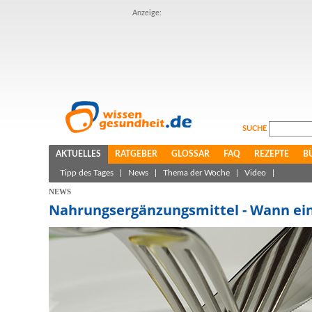
Anzeige:
SUCHE
AKTUELLES
RATGEBER
GLOSSAR
FAQ
REZEPTE
B
Tipp des Tages
|
News
|
Thema der Woche
|
Video
|
NEWS
Nahrungsergänzungsmittel - Wann ei