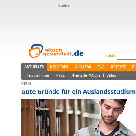
Anzeige:
SUCHE
AKTUELLES
RATGEBER
GLOSSAR
FAQ
REZEPTE
B
Tipp des Tages
|
News
|
Thema der Woche
|
Video
|
NEWS
Gute Gründe für ein Auslandsstudium