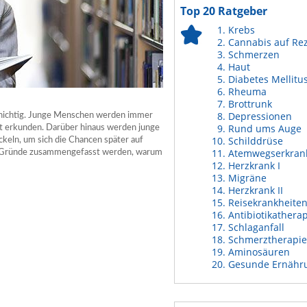
Top 20 Ratgeber
Krebs
Cannabis auf Re
Schmerzen
Haut
Diabetes Mellitu
Rheuma
Brottrunk
Depressionen
schichtig. Junge Menschen werden immer
Rund ums Auge
st erkunden. Darüber hinaus werden junge
Schilddrüse
keln, um sich die Chancen später auf
Atemwegserkran
en Gründe zusammengefasst werden, warum
Herzkrank I
Migräne
Herzkrank II
Reisekrankheite
Antibiotikathera
Schlaganfall
Schmerztherapie
Aminosäuren
Gesunde Ernähr