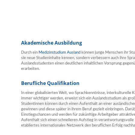
Akademische Ausbildung
Durch ein
Medizinstudium Ausland
können junge Menschen ihr Stud
sie neue Studieninhalte kennen, sondern verbessern auch ihre Spra
Auslandsstudenten einen deutlichen inhaltlichen Vorsprung gege
erarbeiten.
Berufliche Qualifikation
In einer globalisierten Welt, wo Sprachkenntnisse, interkulturel
immer wichtiger werden, erweist sich ein Auslandsstudium als gro
Studentinnen können durch einen Aufenthalt an einer ausländische
gewinnen und diese später in ihrem Beruf gezielt einbringen. Dar
Einstiegschancen und werden für zukünftige Arbeitgeber attraktive
Aufenthalt sich einen schnelleren Aufstieg in verantwortungsvolle P
etabliertes internationales Netzwerk den beruflichen Erfolg nachhal