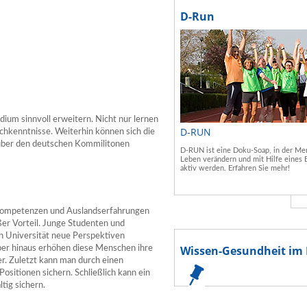
D-Run
ium sinnvoll erweitern. Nicht nur lernen
D-RUN
chkenntnisse. Weiterhin können sich die
nüber den deutschen Kommilitonen
D-RUN ist eine Doku-Soap, in der Men
Leben verändern und mit Hilfe eines 
aktiv werden. Erfahren Sie mehr!
le Kompetenzen und Auslandserfahrungen
ßer Vorteil. Junge Studenten und
n Universität neue Perspektiven
Wissen-Gesundheit im 
über hinaus erhöhen diese Menschen ihre
r. Zuletzt kann man durch einen
ositionen sichern. Schließlich kann ein
tig sichern.