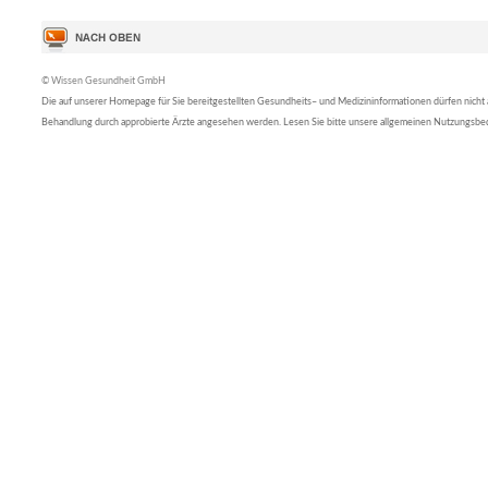
© Wissen Gesundheit GmbH
Die auf unserer Homepage für Sie bereitgestellten Gesundheits– und Medizininformationen dürfen nicht al
Behandlung durch approbierte Ärzte angesehen werden. Lesen Sie bitte unsere allgemeinen Nutzungsb