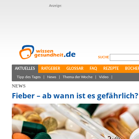
Anzeige:
SUCHE
AKTUELLES
RATGEBER
GLOSSAR
FAQ
REZEPTE
BÜCHE
Tipp des Tages
|
News
|
Thema der Woche
|
Video
|
NEWS
Fieber – ab wann ist es gefährlich?