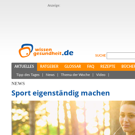
Anzeige:
SUCHE
AKTUELLES
RATGEBER
GLOSSAR
FAQ
REZEPTE
BÜCHE
Tipp des Tages
|
News
|
Thema der Woche
|
Video
|
NEWS
Sport eigenständig machen