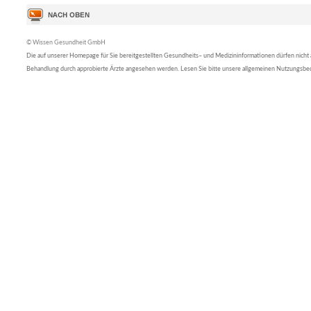
© Wissen Gesundheit GmbH
Die auf unserer Homepage für Sie bereitgestellten Gesundheits– und Medizininformationen dürfen nicht al
Behandlung durch approbierte Ärzte angesehen werden. Lesen Sie bitte unsere allgemeinen Nutzungsb