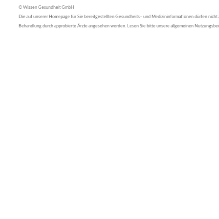
© Wissen Gesundheit GmbH
Die auf unserer Homepage für Sie bereitgestellten Gesundheits– und Medizininformationen dürfen nicht al
Behandlung durch approbierte Ärzte angesehen werden. Lesen Sie bitte unsere allgemeinen Nutzungsb