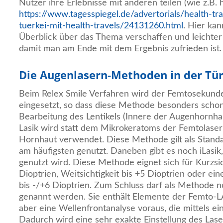
Nutzer ihre Erlebnisse mit anderen teilen (wie z.B. h
https://www.tagesspiegel.de/advertorials/health-tr
tuerkei-mit-health-travels/24131260.html
. Hier ka
Überblick über das Thema verschaffen und leichter d
damit man am Ende mit dem Ergebnis zufrieden ist.
Die Augenlasern-Methoden in der Tür
Beim Relex Smile Verfahren wird der Femtosekunde
eingesetzt, so dass diese Methode besonders schone
Bearbeitung des Lentikels (Innere der Augenhornha
Lasik wird statt dem Mikrokeratoms der Femtolaser 
Hornhaut verwendet. Diese Methode gilt als Stand
am häufigsten genutzt. Daneben gibt es noch iLasik,
genutzt wird. Diese Methode eignet sich für Kurzsich
Dioptrien, Weitsichtigkeit bis +5 Dioptrien oder 
bis -/+6 Dioptrien. Zum Schluss darf als Methode 
genannt werden. Sie enthält Elemente der Femto-LA
aber eine Wellenfrontanalyse voraus, die mittels ei
Dadurch wird eine sehr exakte Einstellung des Las