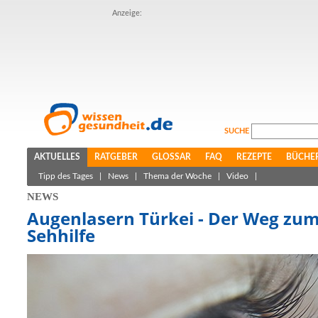
Anzeige:
SUCHE
AKTUELLES
RATGEBER
GLOSSAR
FAQ
REZEPTE
BÜCHE
Tipp des Tages
|
News
|
Thema der Woche
|
Video
|
NEWS
Augenlasern Türkei - Der Weg zu
Sehhilfe