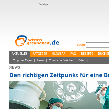
Anzeige:
SUCHE
AKTUELLES
RATGEBER
GLOSSAR
FAQ
REZEPTE
BÜCHE
Tipp des Tages
|
News
|
Thema der Woche
|
Video
|
NEWS
Den richtigen Zeitpunkt für eine 