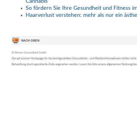
Cannabis
So fördern Sie Ihre Gesundheit und Fitness i
Haarverlust verstehen: mehr als nur ein ästh
© Wissen Gesundheit GmbH
Die auf unserer Homepage für Sie bereitgestellten Gesundheits– und Medizininformationen dürfen nicht al
Behandlung durch approbierte Ärzte angesehen werden. Lesen Sie bitte unsere allgemeinen Nutzungsb