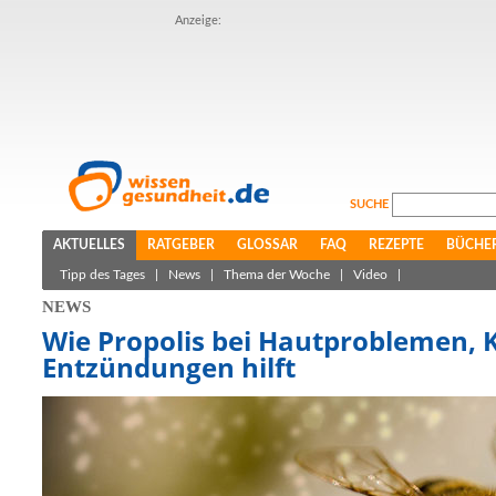
Anzeige:
SUCHE
AKTUELLES
RATGEBER
GLOSSAR
FAQ
REZEPTE
BÜCHE
Tipp des Tages
|
News
|
Thema der Woche
|
Video
|
NEWS
Wie Propolis bei Hautproblemen, 
Entzündungen hilft