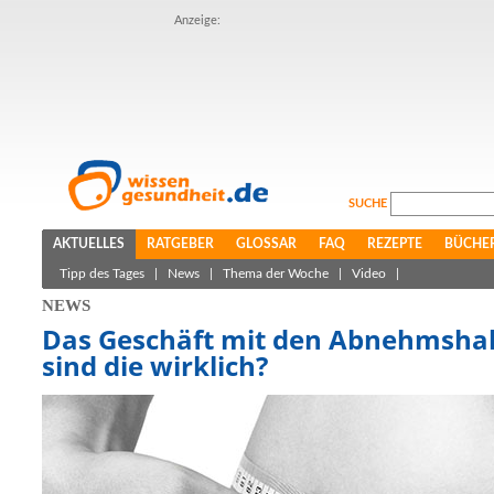
Anzeige:
SUCHE
AKTUELLES
RATGEBER
GLOSSAR
FAQ
REZEPTE
BÜCHE
Tipp des Tages
|
News
|
Thema der Woche
|
Video
|
NEWS
Das Geschäft mit den Abnehmshak
sind die wirklich?