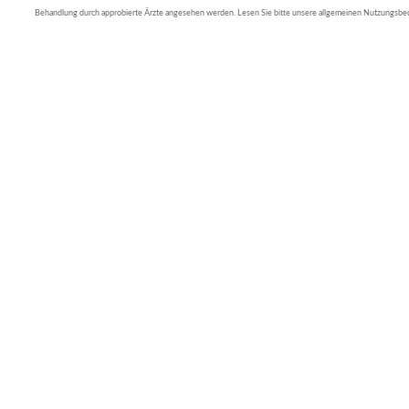
Behandlung durch approbierte Ärzte angesehen werden. Lesen Sie bitte unsere allgemeinen Nutzungsb