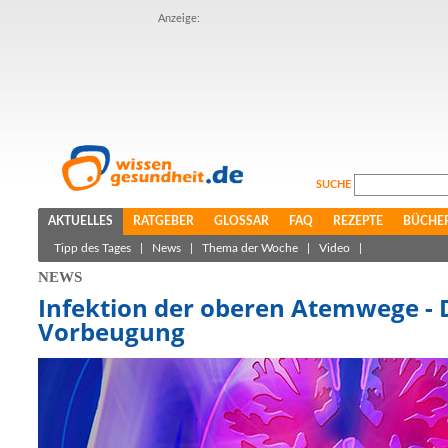
Anzeige:
SUCHE
AKTUELLES
RATGEBER
GLOSSAR
FAQ
REZEPTE
BÜCHE
Tipp des Tages
|
News
|
Thema der Woche
|
Video
|
NEWS
Infektion der oberen Atemwege - D
Vorbeugung