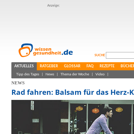
Anzeige:
SUCHE
AKTUELLES
RATGEBER
GLOSSAR
FAQ
REZEPTE
BÜCHE
Tipp des Tages
|
News
|
Thema der Woche
|
Video
|
NEWS
Rad fahren: Balsam für das Herz-