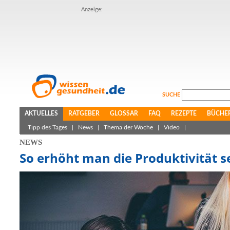
Anzeige:
SUCHE
AKTUELLES
RATGEBER
GLOSSAR
FAQ
REZEPTE
BÜCHE
Tipp des Tages
|
News
|
Thema der Woche
|
Video
|
NEWS
So erhöht man die Produktivität s