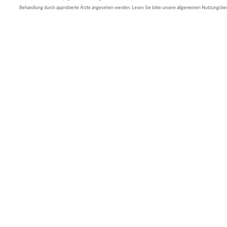
Behandlung durch approbierte Ärzte angesehen werden. Lesen Sie bitte unsere allgemeinen Nutzungsb