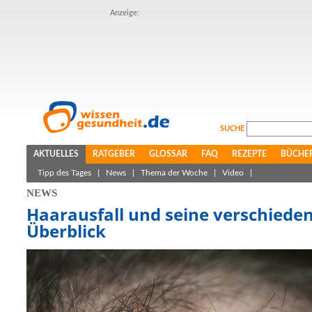
Anzeige:
SUCHE
AKTUELLES
RATGEBER
GLOSSAR
FAQ
REZEPTE
BÜCHE
Tipp des Tages
|
News
|
Thema der Woche
|
Video
|
NEWS
Haarausfall und seine verschieden
Überblick