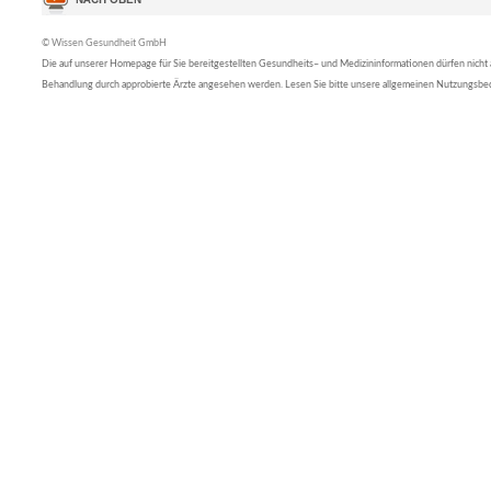
© Wissen Gesundheit GmbH
Die auf unserer Homepage für Sie bereitgestellten Gesundheits– und Medizininformationen dürfen nicht al
Behandlung durch approbierte Ärzte angesehen werden. Lesen Sie bitte unsere allgemeinen Nutzungsb