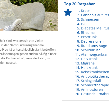
Top 20 Ratgeber
Krebs
Cannabis auf Re
Schmerzen
Haut
Diabetes Mellitu
Rheuma
Brottrunk
Depressionen
eit sind, werden sie von vielen
Rund ums Auge
e in der Nacht und unangenehme
Schilddrüse
Frau ist unterschiedlich stark betroffen,
Atemwegserkran
Veränderungen gehen zudem häufig einher
Herzkrank I
die Partnerschaft verändert sich, im
Migräne
rden gesetzt.
Herzkrank II
Reisekrankheite
Antibiotikathera
Schlaganfall
Schmerztherapie
Aminosäuren
Gesunde Ernähr