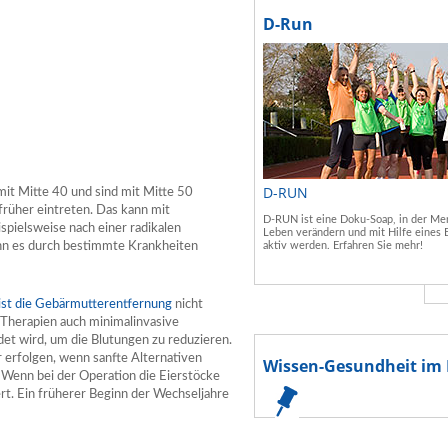
D-Run
D-RUN
it Mitte 40 und sind mit Mitte 50
früher eintreten. Das kann mit
D-RUN ist eine Doku-Soap, in der Men
pielsweise nach einer radikalen
Leben verändern und mit Hilfe eines 
nn es durch bestimmte Krankheiten
aktiv werden. Erfahren Sie mehr!
 ist die Gebärmutterentfernung
nicht
 Therapien auch minimalinvasive
et wird, um die Blutungen zu reduzieren.
r erfolgen, wenn sanfte Alternativen
Wissen-Gesundheit im 
. Wenn bei der Operation die Eierstöcke
rt. Ein früherer Beginn der Wechseljahre