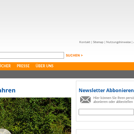
Kontakt
|
Sitemap
|
Nutzungshinweise
|
ÜCHER
PRESSE
ÜBER UNS
ahren
Newsletter Abbonieren
Hier können Sie Ihren pers
abonieren oder abbestellen