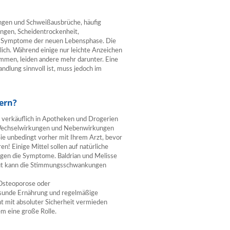
ngen und Schweißausbrüche, häufig
ungen, Scheidentrockenheit,
 Symptome der neuen Lebensphase. Die
lich. Während einige nur leichte Anzeichen
men, leiden andere mehr darunter. Eine
dlung sinnvoll ist, muss jedoch im
ern?
i verkäuflich in Apotheken und Drogerien
en Wechselwirkungen und Nebenwirkungen
ie unbedingt vorher mit Ihrem Arzt, bevor
n! Einige Mittel sollen auf natürliche
gen die Symptome. Baldrian und Melisse
aut kann die Stimmungsschwankungen
Osteoporose oder
esunde Ernährung und regelmäßige
t mit absoluter Sicherheit vermieden
em eine große Rolle.