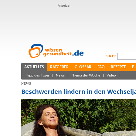
Anzeige:
SUCHE
AKTUELLES
RATGEBER
GLOSSAR
FAQ
REZEPTE
B
Tipp des Tages
|
News
|
Thema der Woche
|
Video
|
NEWS
Beschwerden lindern in den Wechselj