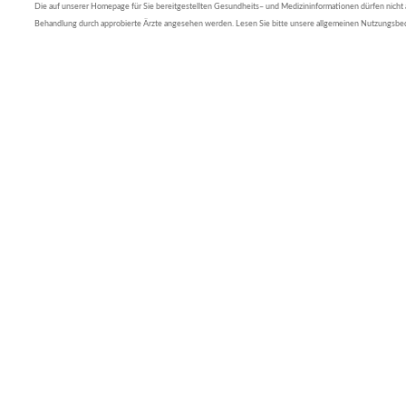
Die auf unserer Homepage für Sie bereitgestellten Gesundheits– und Medizininformationen dürfen nicht al
Behandlung durch approbierte Ärzte angesehen werden. Lesen Sie bitte unsere allgemeinen Nutzungsb