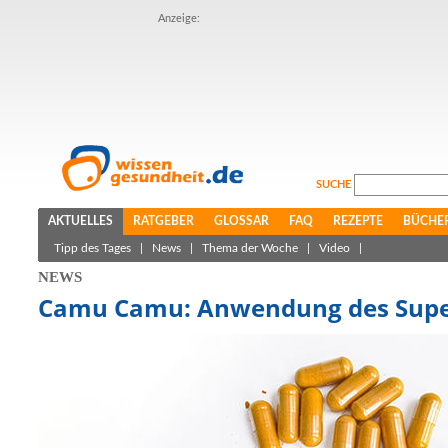
Anzeige:
SUCHE
AKTUELLES
RATGEBER
GLOSSAR
FAQ
REZEPTE
BÜCHE
Tipp des Tages
|
News
|
Thema der Woche
|
Video
|
NEWS
Camu Camu: Anwendung des Supe