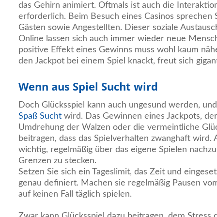
das Gehirn animiert. Oftmals ist auch die Interakt
erforderlich. Beim Besuch eines Casinos sprechen
Gästen sowie Angestellten. Dieser soziale Austausch
Online lassen sich auch immer wieder neue Mensc
positive Effekt eines Gewinns muss wohl kaum näh
den Jackpot bei einem Spiel knackt, freut sich gigan
Wenn aus Spiel Sucht wird
Doch Glücksspiel kann auch ungesund werden, un
Spaß Sucht
wird. Das Gewinnen eines Jackpots, der
Umdrehung der Walzen oder die vermeintliche Glü
beitragen, dass das Spielverhalten zwanghaft wird.
wichtig, regelmäßig über das eigene Spielen nachz
Grenzen zu stecken.
Setzen Sie sich ein Tageslimit, das Zeit und eingese
genau definiert. Machen sie regelmäßig Pausen vom 
auf keinen Fall täglich spielen.
Zwar kann Glücksspiel dazu beitragen, dem Stress 