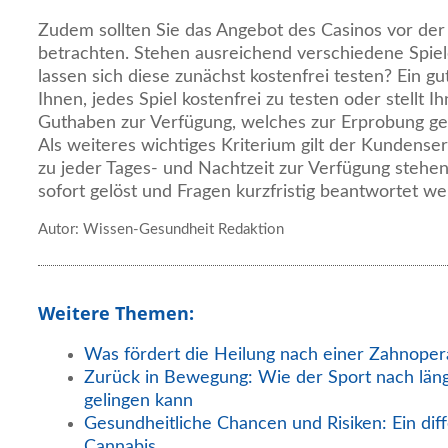
Zudem sollten Sie das Angebot des Casinos vor de
betrachten. Stehen ausreichend verschiedene Spie
lassen sich diese zunächst kostenfrei testen? Ein g
Ihnen, jedes Spiel kostenfrei zu testen oder stellt Ih
Guthaben zur Verfügung, welches zur Erprobung ge
Als weiteres wichtiges Kriterium gilt der Kundenser
zu jeder Tages- und Nachtzeit zur Verfügung stehe
sofort gelöst und Fragen kurzfristig beantwortet we
Autor: Wissen-Gesundheit Redaktion
Weitere Themen:
Was fördert die Heilung nach einer Zahnoper
Zurück in Bewegung: Wie der Sport nach län
gelingen kann
Gesundheitliche Chancen und Risiken: Ein diff
Cannabis