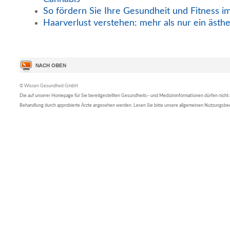
So fördern Sie Ihre Gesundheit und Fitness i
Haarverlust verstehen: mehr als nur ein ästh
© Wissen Gesundheit GmbH
Die auf unserer Homepage für Sie bereitgestellten Gesundheits– und Medizininformationen dürfen nicht al
Behandlung durch approbierte Ärzte angesehen werden. Lesen Sie bitte unsere allgemeinen Nutzungsb