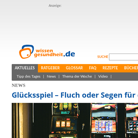
Anzeige:
SUCHE
AKTUELLES
RATGEBER
GLOSSAR
FAQ
REZEPTE
BÜCHE
Tipp des Tages
|
News
|
Thema der Woche
|
Video
|
NEWS
Glücksspiel – Fluch oder Segen für