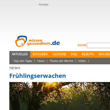
Anzeige:
SUCHE
AKTUELLES
RATGEBER
GLOSSAR
FAQ
REZEPTE
BÜCHE
Tipp des Tages
|
News
|
Thema der Woche
|
Video
|
NEWS
Frühlingserwachen