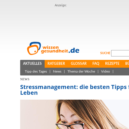
Anzeige:
SUCHE
AKTUELLES
RATGEBER
GLOSSAR
FAQ
REZEPTE
B
Tipp des Tages
|
News
|
Thema der Woche
|
Video
|
NEWS
Stressmanagement: die besten Tipps f
Leben