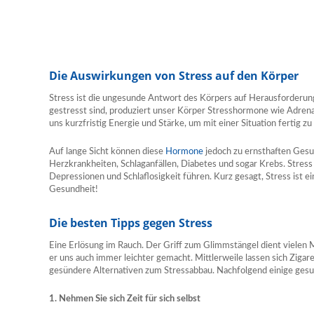
Die Auswirkungen von Stress auf den Körper
Stress ist die ungesunde Antwort des Körpers auf Herausforderu
gestresst sind, produziert unser Körper Stresshormone wie Adren
uns kurzfristig Energie und Stärke, um mit einer Situation fertig z
Auf lange Sicht können diese
Hormone
jedoch zu ernsthaften Ges
Herzkrankheiten, Schlaganfällen, Diabetes und sogar Krebs. Stres
Depressionen und Schlaflosigkeit führen. Kurz gesagt, Stress ist e
Gesundheit!
Die besten Tipps gegen Stress
Eine Erlösung im Rauch. Der Griff zum Glimmstängel dient vielen M
er uns auch immer leichter gemacht. Mittlerweile lassen sich Zigaret
gesündere Alternativen zum Stressabbau. Nachfolgend einige ges
1. Nehmen Sie sich Zeit für sich selbst