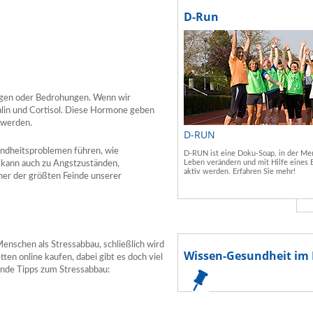
D-Run
ngen oder Bedrohungen. Wenn wir
alin und Cortisol. Diese Hormone geben
u werden.
D-RUN
undheitsproblemen führen, wie
D-RUN ist eine Doku-Soap, in der Men
Leben verändern und mit Hilfe eines 
s kann auch zu Angstzuständen,
aktiv werden. Erfahren Sie mehr!
iner der größten Feinde unserer
enschen als Stressabbau, schließlich wird
Wissen-Gesundheit im 
ten online kaufen, dabei gibt es doch viel
unde Tipps zum Stressabbau: