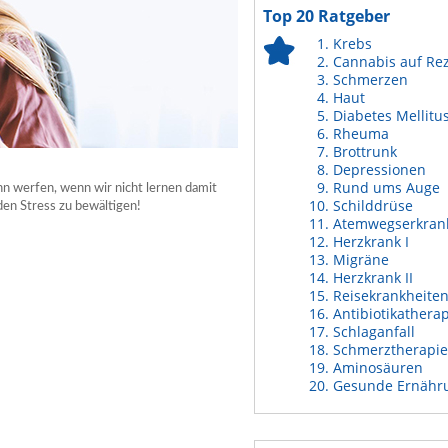
Top 20 Ratgeber
Krebs
Cannabis auf Re
Schmerzen
Haut
Diabetes Mellitu
Rheuma
Brottrunk
Depressionen
Rund ums Auge
ahn werfen, wenn wir nicht lernen damit
Schilddrüse
den Stress zu bewältigen!
Atemwegserkran
Herzkrank I
Migräne
Herzkrank II
Reisekrankheite
Antibiotikathera
Schlaganfall
Schmerztherapie
Aminosäuren
Gesunde Ernähr