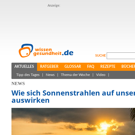
Anzeige:
SUCHE
AKTUELLES
RATGEBER
GLOSSAR
FAQ
REZEPTE
BÜCHE
Tipp des Tages
|
News
|
Thema der Woche
|
Video
|
NEWS
Wie sich Sonnenstrahlen auf unse
auswirken