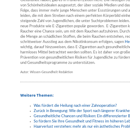
Gesundheit haben, gab es in früheren Zeiten nicht. Die heutigen J
von Schönheitsidealen ausgesetzt, der über soziale Medien und das 
Folge, dass immer mehr junge Menschen unter Essstörungen und 
leiden, die mit dem Streben nach einem perfekten Körperbild einhe
steigende Zahl von Jugendlichen, die unter Suchtproblemen leiden
neue Produkte wie E-Zigaretten populär geworden. E-Zigaretten 
Raucher eine Chance sein, um mit dem Rauchen aufzuhören. Durch
die Menge an schädlichen Stoffen, die beim Rauchen entstehen, re
schrittweiser Ausstieg aus dem Nikotinkonsum erfolgen, sagen
Her
wichtig, darauf hinzuweisen, dass E-Zigaretten auch gesundheitliche
harmloses Mittel betrachtet werden sollten. Es ist daher von groß
Prävention von gesundheitlichen Risiken für Jugendliche zu förde
und Gesundheitsprogramme zu unterstützen.
Autor: Wissen-Gesundheit Redaktion
Weitere Themen:
Was fördert die Heilung nach einer Zahnoperation?
Zurück in Bewegung: Wie der Sport nach längerer Krankhei
Gesundheitliche Chancen und Risiken: Ein differenzierter B
So fördern Sie Ihre Gesundheit und Fitness im höheren Le
Haarverlust verstehen: mehr als nur ein ästhetisches Prob