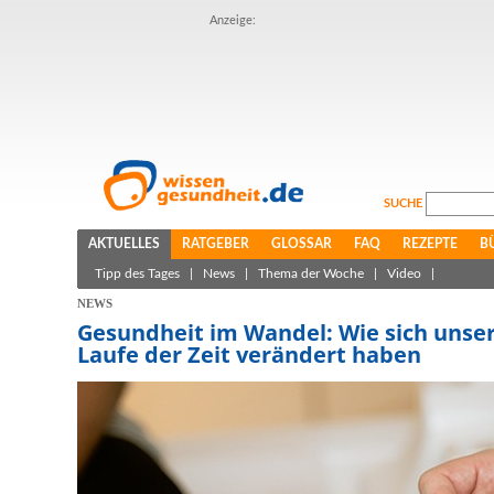
Anzeige:
SUCHE
AKTUELLES
RATGEBER
GLOSSAR
FAQ
REZEPTE
B
Tipp des Tages
|
News
|
Thema der Woche
|
Video
|
NEWS
Gesundheit im Wandel: Wie sich unse
Laufe der Zeit verändert haben