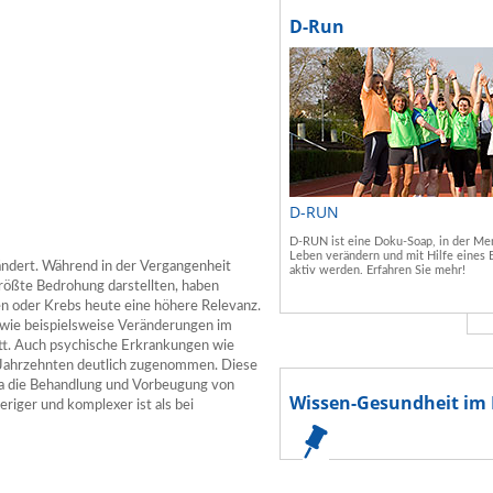
D-Run
D-RUN
D-RUN ist eine Doku-Soap, in der Men
Leben verändern und mit Hilfe eines 
rändert. Während in der Vergangenheit
aktiv werden. Erfahren Sie mehr!
rößte Bedrohung darstellten, haben
n oder Krebs heute eine höhere Relevanz.
 wie beispielsweise Veränderungen im
tt. Auch psychische Erkrankungen wie
 Jahrzehnten deutlich zugenommen. Diese
 da die Behandlung und Vorbeugung von
Wissen-Gesundheit im 
riger und komplexer ist als bei