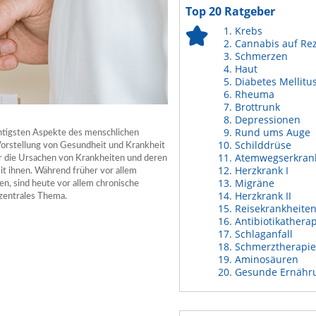
Top 20 Ratgeber
Krebs
Cannabis auf Re
Schmerzen
Haut
Diabetes Mellitu
Rheuma
Brottrunk
Depressionen
Rund ums Auge
chtigsten Aspekte des menschlichen
Schilddrüse
 Vorstellung von Gesundheit und Krankheit
Atemwegserkran
ur die Ursachen von Krankheiten und deren
Herzkrank I
t ihnen. Während früher vor allem
Migräne
en, sind heute vor allem chronische
Herzkrank II
zentrales Thema.
Reisekrankheite
Antibiotikathera
Schlaganfall
Schmerztherapie
Aminosäuren
Gesunde Ernähr