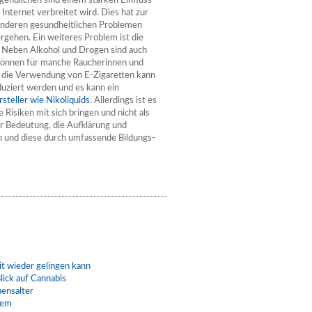
ugendlichen sind einem starken Einfluss
Internet verbreitet wird. Dies hat zur
anderen gesundheitlichen Problemen
rgehen. Ein weiteres Problem ist die
. Neben Alkohol und Drogen sind auch
können für manche Raucherinnen und
 die Verwendung von E-Zigaretten kann
duziert werden und es kann ein
steller wie Nikoliquids
. Allerdings ist es
 Risiken mit sich bringen und nicht als
er Bedeutung, die Aufklärung und
rn und diese durch umfassende Bildungs-
t wieder gelingen kann
lick auf Cannabis
bensalter
lem