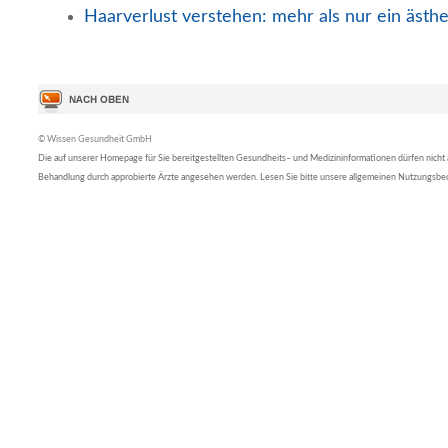
Haarverlust verstehen: mehr als nur ein ästh
© Wissen Gesundheit GmbH
Die auf unserer Homepage für Sie bereitgestellten Gesundheits– und Medizininformationen dürfen nicht al
Behandlung durch approbierte Ärzte angesehen werden. Lesen Sie bitte unsere allgemeinen Nutzungsb