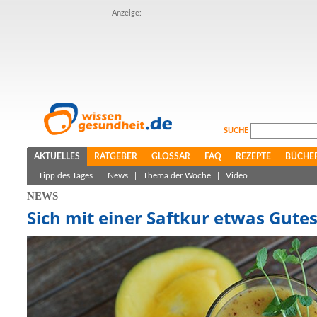
Anzeige:
SUCHE
AKTUELLES
RATGEBER
GLOSSAR
FAQ
REZEPTE
BÜCHE
Tipp des Tages
|
News
|
Thema der Woche
|
Video
|
NEWS
Sich mit einer Saftkur etwas Gute