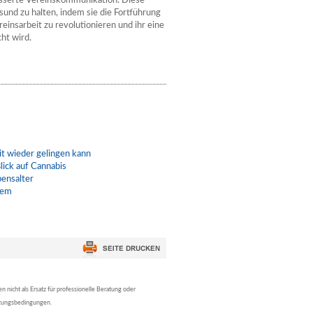
esserte Vereinskommunikation. Diese
sund zu halten, indem sie die Fortführung
ereinsarbeit zu revolutionieren und ihr eine
ht wird.
t wieder gelingen kann
lick auf Cannabis
bensalter
lem
nicht als Ersatz für professionelle Beratung oder
tzungsbedingungen.