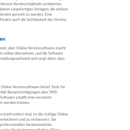
rfahrene Vereinsmitglieder problemlos
ietet vorgefertigte Vorlagen, die einfach
Vereins gerecht zu werden. Eine
ördert auch die Sichtbarkeit des Vereins
gen
 sein, aber Online Vereinssoftware macht
em online überweisen, und die Software
erwaltungsaufwand und sorgt dafür, dass
 Online Vereinssoftware bietet Tools für
E-Mail-Benachrichtigungen über SMS-
Software schafft eine vernetzte
tet werden können.
konfrontiert sind, ist die richtige Online
erleichtern und zu verbessern. Sie
 professionellen Vereinswebsite,