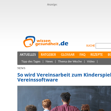
Anzeige:
SUCHE
AKTUELLES
RATGEBER
GLOSSAR
FAQ
REZEPTE
B
Tipp des Tages
|
News
|
Thema der Woche
|
Video
|
NEWS
So wird Vereinsarbeit zum Kinderspiel
Vereinssoftware