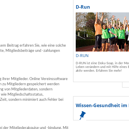
D-Run
sem Beitrag erfahren Sie, wie eine solche
te, Mitgliedsbeiträge und -zahlungen
D-RUN
D-RUN ist eine Doku-Soap, in der Men
Leben verändern und mit Hilfe eines 
aktiv werden. Erfahren Sie mehr!
g ihrer Mitglieder. Online Vereinssoftware
en zu Mitgliedern gespeichert werden
ung von Mitgliederdaten, sondern
 wie Mitgliedschaftsstatus,
Zeit, sondern minimiert auch Fehler bei
Wissen-Gesundheit im 
bei der Mitgliederakquise und -bindung. Mit