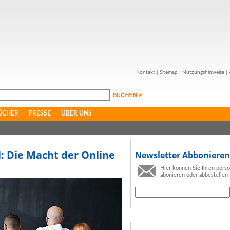
Kontakt
|
Sitemap
|
Nutzungshinweise
|
ÜCHER
PRESSE
ÜBER UNS
: Die Macht der Online
Newsletter Abbonieren
Hier können Sie Ihren pers
abonieren oder abbestellen