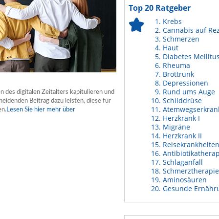
Top 20 Ratgeber
Krebs
Cannabis auf Re
Schmerzen
Haut
Diabetes Mellitu
Rheuma
Brottrunk
Depressionen
Rund ums Auge
des digitalen Zeitalters kapitulieren und
Schilddrüse
heidenden Beitrag dazu leisten, diese für
Atemwegserkran
en.
Lesen Sie hier mehr über
Herzkrank I
Migräne
Herzkrank II
Reisekrankheite
Antibiotikathera
Schlaganfall
Schmerztherapie
Aminosäuren
Gesunde Ernähr