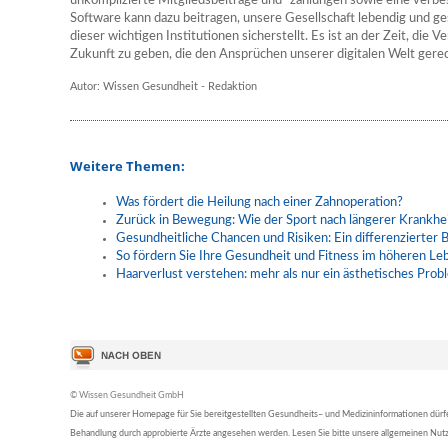
unkomplizierte Mitgliedsbeiträge und -zahlungen sowie eine verb
Software kann dazu beitragen, unsere Gesellschaft lebendig und ge
dieser wichtigen Institutionen sicherstellt. Es ist an der Zeit, die V
Zukunft zu geben, die den Ansprüchen unserer digitalen Welt gerec
Autor: Wissen Gesundheit - Redaktion
Weitere Themen:
Was fördert die Heilung nach einer Zahnoperation?
Zurück in Bewegung: Wie der Sport nach längerer Krankhei
Gesundheitliche Chancen und Risiken: Ein differenzierter B
So fördern Sie Ihre Gesundheit und Fitness im höheren Le
Haarverlust verstehen: mehr als nur ein ästhetisches Prob
© Wissen Gesundheit GmbH
Die auf unserer Homepage für Sie bereitgestellten Gesundheits– und Medizininformationen dürfen 
Behandlung durch approbierte Ärzte angesehen werden. Lesen Sie bitte unsere allgemeinen Nu