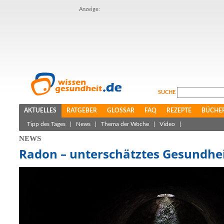
Anzeige:
SUCHE
AKTUELLES
RATGEBER
GLOSSAR
FAQ
REZEPTE
BÜCHE
Tipp des Tages
|
News
|
Thema der Woche
|
Video
|
NEWS
Radon – unterschätztes Gesundhei