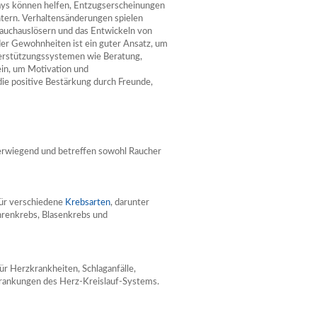
rays können helfen, Entzugserscheinungen
htern. Verhaltensänderungen spielen
 Rauchauslösern und das Entwickeln von
der Gewohnheiten ist ein guter Ansatz, um
terstützungssystemen wie Beratung,
in, um Motivation und
die positive Bestärkung durch Freunde,
werwiegend und betreffen sowohl Raucher
für verschiedene
Krebsarten
, darunter
renkrebs, Blasenkrebs und
r Herzkrankheiten, Schlaganfälle,
krankungen des Herz-Kreislauf-Systems.