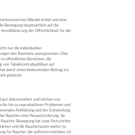
emerkenswerten Wandel erlebt und eine
die Bewegung hauptsächlich auf die
ensibilisierung der Öffentlichkeit für die
cht nur die individuellen
kungen des Rauchens anzusprechen. Dies
n öffentlichen Bereichen, die
 von Tabakkontrollpolitiken auf
hat damit einen bedeutenden Beitrag zur
it geleistet.
 gut dokumentiert und reichen von
 bis hin zu reproduktiven Problemen und
ehmenden Aufklärung und der Entwicklung
as Rauchen eine Herausforderung, da
ti-Raucher-Bewegung hat zwar Fortschritte
 stärken und die Raucherquote weiter zu
ng für Raucher, die aufhören möchten, ist