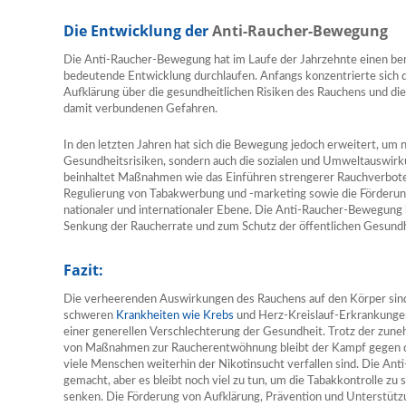
Die Entwicklung der
Anti-Raucher-Bewegung
Die Anti-Raucher-Bewegung hat im Laufe der Jahrzehnte einen b
bedeutende Entwicklung durchlaufen. Anfangs konzentrierte sich 
Aufklärung über die gesundheitlichen Risiken des Rauchens und die S
damit verbundenen Gefahren.
In den letzten Jahren hat sich die Bewegung jedoch erweitert, um ni
Gesundheitsrisiken, sondern auch die sozialen und Umweltauswir
beinhaltet Maßnahmen wie das Einführen strengerer Rauchverbote i
Regulierung von Tabakwerbung und -marketing sowie die Förderung
nationaler und internationaler Ebene. Die Anti-Raucher-Bewegung 
Senkung der Raucherrate und zum Schutz der öffentlichen Gesundhe
Fazit:
Die verheerenden Auswirkungen des Rauchens auf den Körper sind
schweren
Krankheiten wie Krebs
und Herz-Kreislauf-Erkrankungen
einer generellen Verschlechterung der Gesundheit. Trotz der zun
von Maßnahmen zur Raucherentwöhnung bleibt der Kampf gegen d
viele Menschen weiterhin der Nikotinsucht verfallen sind. Die An
gemacht, aber es bleibt noch viel zu tun, um die Tabakkontrolle zu
senken. Die Förderung von Aufklärung, Prävention und Unterstützu