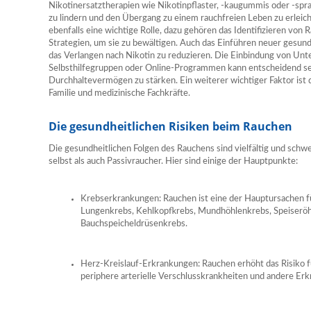
Nikotinersatztherapien wie Nikotinpflaster, -kaugummis oder -sp
zu lindern und den Übergang zu einem rauchfreien Leben zu erleic
ebenfalls eine wichtige Rolle, dazu gehören das Identifizieren von
Strategien, um sie zu bewältigen. Auch das Einführen neuer gesun
das Verlangen nach Nikotin zu reduzieren. Die Einbindung von Un
Selbsthilfegruppen oder Online-Programmen kann entscheidend se
Durchhaltevermögen zu stärken. Ein weiterer wichtiger Faktor ist 
Familie und medizinische Fachkräfte.
Die gesundheitlichen Risiken beim Rauchen
Die gesundheitlichen Folgen des Rauchens sind vielfältig und sch
selbst als auch Passivraucher. Hier sind einige der Hauptpunkte:
Krebserkrankungen: Rauchen ist eine der Hauptursachen 
Lungenkrebs, Kehlkopfkrebs, Mundhöhlenkrebs, Speiseröh
Bauchspeicheldrüsenkrebs.
Herz-Kreislauf-Erkrankungen: Rauchen erhöht das Risiko fü
periphere arterielle Verschlusskrankheiten und andere Er