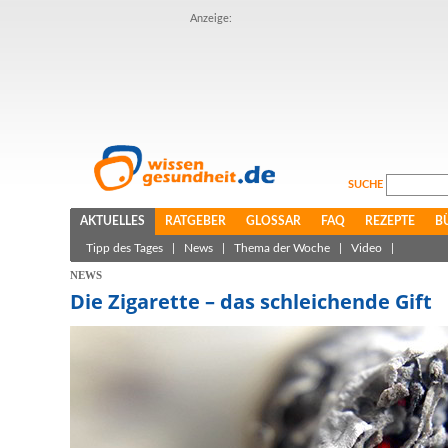
Anzeige:
SUCHE
AKTUELLES
RATGEBER
GLOSSAR
FAQ
REZEPTE
B
Tipp des Tages
|
News
|
Thema der Woche
|
Video
|
NEWS
Die Zigarette – das schleichende Gift