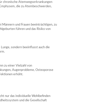
für chronische Atemwegserkrankungen
d Emphysem, die zu Atembeschwerden,
i Männern und Frauen beeinträchtigen, zu
lgeburten führen und das Risiko von
 Lunge, sondern beeinflusst auch die
arm.
n zu einer Vielzahl von
ankungen, Augenprobleme, Osteoporose
fektionen erhöht.
cht nur das individuelle Wohlbefinden
ndheitssystem und die Gesellschaft