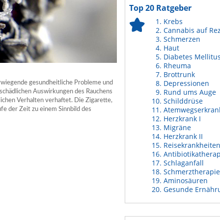
Top 20 Ratgeber
Krebs
Cannabis auf Re
Schmerzen
Haut
Diabetes Mellitu
Rheuma
Brottrunk
Depressionen
rwiegende gesundheitliche Probleme und
Rund ums Auge
ie schädlichen Auswirkungen des Rauchens
Schilddrüse
chen Verhalten verhaftet. Die Zigarette,
Atemwegserkran
ufe der Zeit zu einem Sinnbild des
Herzkrank I
Migräne
Herzkrank II
Reisekrankheite
Antibiotikathera
Schlaganfall
Schmerztherapie
Aminosäuren
Gesunde Ernähr