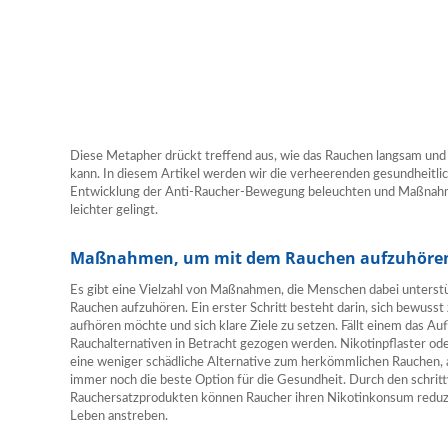
Diese Metapher drückt treffend aus, wie das Rauchen langsam und 
kann. In diesem Artikel werden wir die verheerenden gesundheitli
Entwicklung der Anti-Raucher-Bewegung beleuchten und Maßnahm
leichter gelingt.
Maßnahmen, um mit dem Rauchen aufzuhöre
Es gibt eine Vielzahl von Maßnahmen, die Menschen dabei unterst
Rauchen aufzuhören. Ein erster Schritt besteht darin, sich bewu
aufhören möchte und sich klare Ziele zu setzen. Fällt einem das A
Rauchalternativen in Betracht gezogen werden. Nikotinpflaster od
eine weniger schädliche Alternative zum herkömmlichen Rauchen, al
immer noch die beste Option für die Gesundheit. Durch den schri
Rauchersatzprodukten können Raucher ihren Nikotinkonsum reduzie
Leben anstreben.