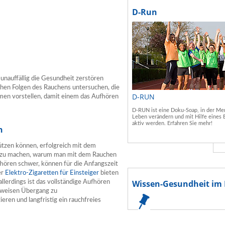
D-Run
unauffällig die Gesundheit zerstören
chen Folgen des Rauchens untersuchen, die
D-RUN
en vorstellen, damit einem das Aufhören
D-RUN ist eine Doku-Soap, in der Men
Leben verändern und mit Hilfe eines 
aktiv werden. Erfahren Sie mehr!
n
ützen können, erfolgreich mit dem
sst zu machen, warum man mit dem Rauchen
ufhören schwer, können für die Anfangszeit
er
Elektro-Zigaretten für Einsteiger
bieten
Wissen-Gesundheit im 
lerdings ist das vollständige Aufhören
ttweisen Übergang zu
ren und langfristig ein rauchfreies