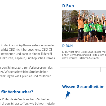
D-Run
D-RUN
e in der Cannabispflanze gefunden werden.
, wirkt CBD nicht berauschend. CBD Öl
D-RUN ist eine Doku-Soap, in der Men
e gewonnen und dann in einem Trägeröl
Leben verändern und mit Hilfe eines 
Tinkturen, Kapseln, und topische Cremes.
aktiv werden. Erfahren Sie mehr!
ung von Schmerzen, zur Verbesserung des
zt. Wissenschaftliche Studien haben
ankungen wie Epilepsie und Multipler
Wissen-Gesundheit im 
g für Verbraucher?
 Rolle, da sie Verbrauchern Sicherheit
l frei von Schadstoffen, wie Schwermetallen