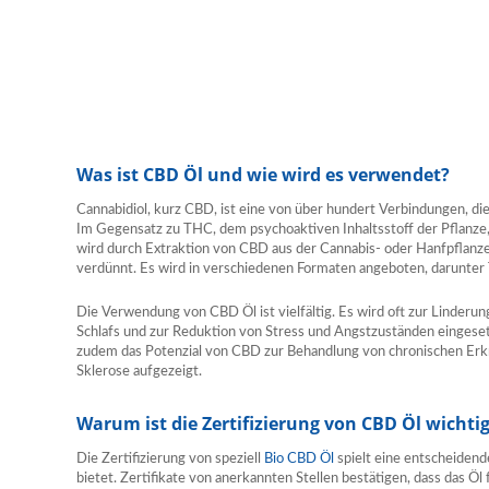
Was ist CBD Öl und wie wird es verwendet?
Cannabidiol, kurz CBD, ist eine von über hundert Verbindungen, di
Im Gegensatz zu THC, dem psychoaktiven Inhaltsstoff der Pflanze
wird durch Extraktion von CBD aus der Cannabis- oder Hanfpflanz
verdünnt. Es wird in verschiedenen Formaten angeboten, darunter 
Die Verwendung von CBD Öl ist vielfältig. Es wird oft zur Linder
Schlafs und zur Reduktion von Stress und Angstzuständen eingeset
zudem das Potenzial von CBD zur Behandlung von chronischen Erkr
Sklerose aufgezeigt.
Warum ist die Zertifizierung von CBD Öl wichti
Die Zertifizierung von speziell
Bio CBD Öl
spielt eine entscheidende
bietet. Zertifikate von anerkannten Stellen bestätigen, dass das Ö