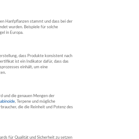
uten Hanfpflanzen stammt und dass bei der
det wurden. Beispiele für solche
el in Europa.
erstellung, dass Produkte konsistent nach
ifikat ist ein Indikator dafür, dass das
prozesses einhält, um eine
ten.
wird und die genauen Mengen der
abinoide
, Terpene und mögliche
erbraucher, die die Reinheit und Potenz des
ards für Qualität und Sicherheit zu setzen