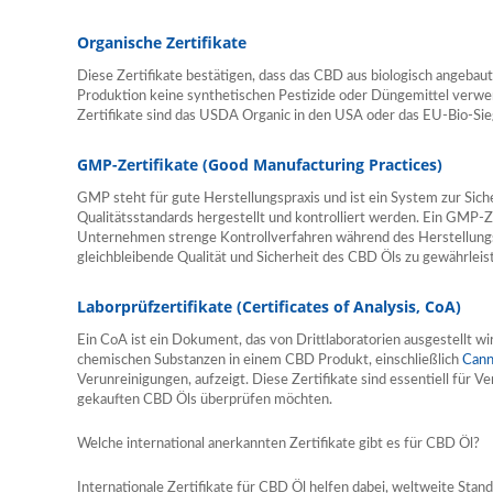
Organische Zertifikate
Diese Zertifikate bestätigen, dass das CBD aus biologisch angeba
Produktion keine synthetischen Pestizide oder Düngemittel verwen
Zertifikate sind das USDA Organic in den USA oder das EU-Bio-Sieg
GMP-Zertifikate (Good Manufacturing Practices)
GMP steht für gute Herstellungspraxis und ist ein System zur Sich
Qualitätsstandards hergestellt und kontrolliert werden. Ein GMP-Zert
Unternehmen strenge Kontrollverfahren während des Herstellungs
gleichbleibende Qualität und Sicherheit des CBD Öls zu gewährleis
Laborprüfzertifikate (Certificates of Analysis, CoA)
Ein CoA ist ein Dokument, das von Drittlaboratorien ausgestellt 
chemischen Substanzen in einem CBD Produkt, einschließlich
Cann
Verunreinigungen, aufzeigt. Diese Zertifikate sind essentiell für V
gekauften CBD Öls überprüfen möchten.
Welche international anerkannten Zertifikate gibt es für CBD Öl?
Internationale Zertifikate für CBD Öl helfen dabei, weltweite Stand