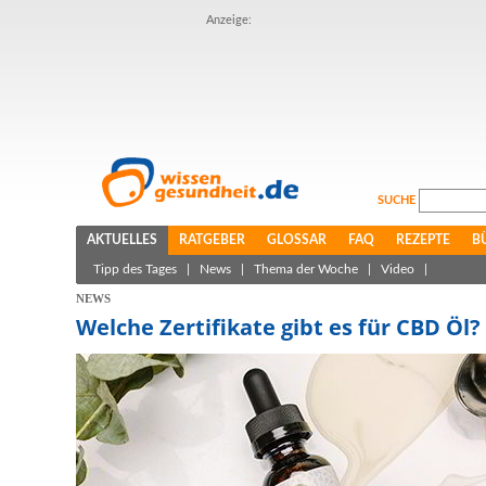
Anzeige:
SUCHE
AKTUELLES
RATGEBER
GLOSSAR
FAQ
REZEPTE
B
Tipp des Tages
|
News
|
Thema der Woche
|
Video
|
NEWS
Welche Zertifikate gibt es für CBD Öl?