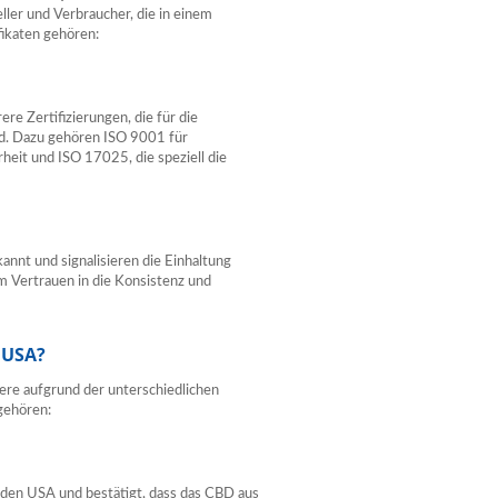
eller und Verbraucher, die in einem
fikaten gehören:
ere Zertifizierungen, die für die
d. Dazu gehören ISO 9001 für
it und ISO 17025, die speziell die
annt und signalisieren die Einhaltung
um Vertrauen in die Konsistenz und
n USA?
ere aufgrund der unterschiedlichen
 gehören:
n den USA und bestätigt, dass das CBD aus