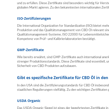
und zu erfüllen. Diese Zertifikate sind besonders wichtig für Herst
globalen Markt agieren. Zu den bekanntesten internationalen Zerti
ISO-Zertifizierungen
Die International Organization for Standardization (ISO) bietet mehr
Produktion und das Qualitätsmanagement von CBD Öl relevant sin
Qualitätsmanagement-Systeme, ISO 22000 für Lebensmittelsicherhe
Kompetenz von Prüf- und Kalibrierlaboratorien bestätigt.
GMP-Zertifikate
Wie bereits erwähnt, sind GMP-Zertifikate auch international anerk
strenger Produktionsstandards. Diese Zertifikate sind essentiell, 
Sicherheit von CBD Produkten aufzubauen.
Gibt es spezifische Zertifikate für CBD Öl in de
In den USA sind die Zertifizierungsstandards für CBD Öl insbesond
staatlichen Regulierungen vielfältig. Zu den wichtigen Zertifikaten
USDA Organic
Das USDA Organic-Siegel ist eines der begehrtesten Zertifikate i