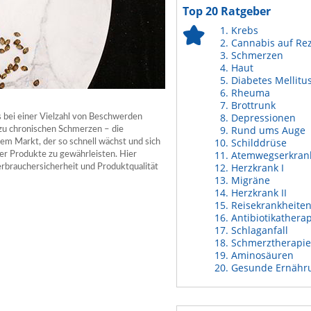
Top 20 Ratgeber
Krebs
Cannabis auf Re
Schmerzen
Haut
Diabetes Mellitu
Rheuma
Brottrunk
Depressionen
as bei einer Vielzahl von Beschwerden
Rund ums Auge
 zu chronischen Schmerzen – die
Schilddrüse
em Markt, der so schnell wächst und sich
Atemwegserkran
der Produkte zu gewährleisten. Hier
Herzkrank I
Verbrauchersicherheit und Produktqualität
Migräne
Herzkrank II
Reisekrankheite
Antibiotikathera
Schlaganfall
Schmerztherapie
Aminosäuren
Gesunde Ernähr