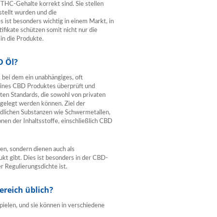
THC-Gehalte korrekt sind. Sie stellen
stellt wurden und die
 ist besonders wichtig in einem Markt, in
tifikate schützen somit nicht nur die
in die Produkte.
D Öl?
 bei dem ein unabhängiges, oft
 eines CBD Produktes überprüft und
ten Standards, die sowohl von privaten
tgelegt werden können. Ziel der
chädlichen Substanzen wie Schwermetallen,
en der Inhaltsstoffe, einschließlich CBD
hen, sondern dienen auch als
kt gibt. Dies ist besonders in der CBD-
r Regulierungsdichte ist.
ereich üblich?
spielen, und sie können in verschiedene