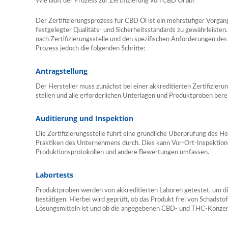
Wie läuft der Prozess zur Zertifizierung von CBD Öl ab?
Der Zertifizierungsprozess für CBD Öl ist ein mehrstufiger Vorgang,
festgelegter Qualitäts- und Sicherheitsstandards zu gewährleisten.
nach Zertifizierungsstelle und den spezifischen Anforderungen des
Prozess jedoch die folgenden Schritte:
Antragstellung
Der Hersteller muss zunächst bei einer akkreditierten Zertifizierun
stellen und alle erforderlichen Unterlagen und Produktproben berei
Auditierung und Inspektion
Die Zertifizierungsstelle führt eine gründliche Überprüfung des H
Praktiken des Unternehmens durch. Dies kann Vor-Ort-Inspektion
Produktionsprotokollen und andere Bewertungen umfassen.
Labortests
Produktproben werden von akkreditierten Laboren getestet, um di
bestätigen. Hierbei wird geprüft, ob das Produkt frei von Schadst
Lösungsmitteln ist und ob die angegebenen CBD- und THC-Konzent