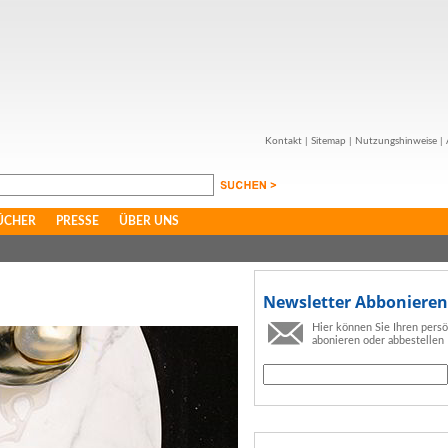
Kontakt
|
Sitemap
|
Nutzungshinweise
|
ÜCHER
PRESSE
ÜBER UNS
Newsletter Abbonieren
Hier können Sie Ihren pers
abonieren oder abbestellen