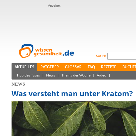
Anzeige:
SUCHE
AKTUELLES
RATGEBER
GLOSSAR
FAQ
REZEPTE
BÜCHE
Tipp des Tages
|
News
|
Thema der Woche
|
Video
|
NEWS
Was versteht man unter Kratom?