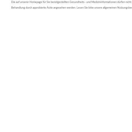
Die auf unserer Homepage für Sie bereitgestellten Gesundheits– und Medizininformationen dürfen nicht al
Behandlung durch approbierte Ärzte angesehen werden. Lesen Sie bitte unsere allgemeinen Nutzungsb