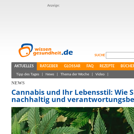
Anzeige:
SUCHE
AKTUELLES
RATGEBER
GLOSSAR
FAQ
REZEPTE
BÜCHE
Tipp des Tages
|
News
|
Thema der Woche
|
Video
|
NEWS
Cannabis und Ihr Lebensstil: Wie
nachhaltig und verantwortungsbe