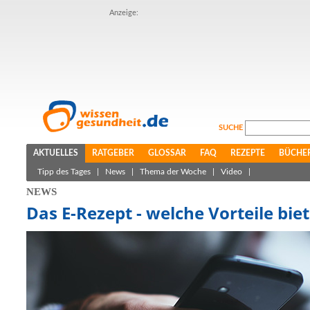
Anzeige:
SUCHE
AKTUELLES
RATGEBER
GLOSSAR
FAQ
REZEPTE
BÜCHE
Tipp des Tages
|
News
|
Thema der Woche
|
Video
|
NEWS
Das E-Rezept - welche Vorteile biet