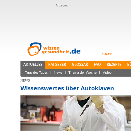
Anzeige:
SUCHE
AKTUELLES
RATGEBER
GLOSSAR
FAQ
REZEPTE
B
Tipp des Tages
|
News
|
Thema der Woche
|
Video
|
NEWS
Wissenswertes über Autoklaven