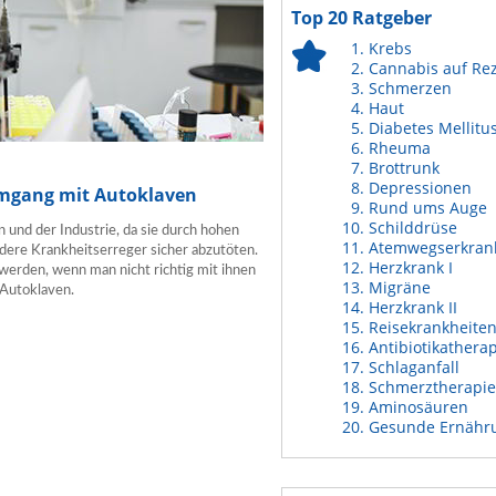
Top 20 Ratgeber
Krebs
Cannabis auf Re
Schmerzen
Haut
Diabetes Mellitu
Rheuma
Brottrunk
Depressionen
Umgang mit Autoklaven
Rund ums Auge
Schilddrüse
 und der Industrie, da sie durch hohen
Atemwegserkran
dere Krankheitserreger sicher abzutöten.
Herzkrank I
werden, wenn man nicht richtig mit ihnen
Migräne
 Autoklaven.
Herzkrank II
Reisekrankheite
Antibiotikathera
Schlaganfall
Schmerztherapie
Aminosäuren
Gesunde Ernähr