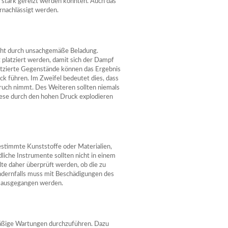
stark gereizt werden könnten. Auch das
rnachlässigt werden.
eht durch unsachgemäße Beladung.
t platziert werden, damit sich der Dampf
platzierte Gegenstände können das Ergebnis
ck führen. Im Zweifel bedeutet dies, dass
ruch nimmt. Des Weiteren sollten niemals
diese durch den hohen Druck explodieren
bestimmte Kunststoffe oder Materialien,
liche Instrumente sollten nicht in einem
lte daher überprüft werden, ob die zu
ndernfalls muss mit Beschädigungen des
l ausgegangen werden.
mäßige Wartungen durchzuführen. Dazu