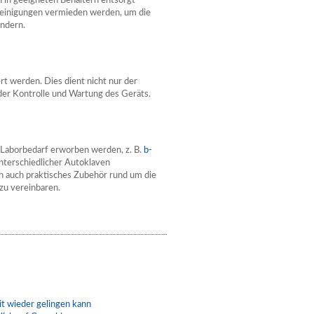
n in geeigneten Behältern entsorgt
nreinigungen vermieden werden, um die
indern.
t werden. Dies dient nicht nur der
 der Kontrolle und Wartung des Geräts.
 Laborbedarf erworben werden, z. B.
b-
 unterschiedlicher Autoklaven
h auch praktisches Zubehör rund um die
zu vereinbaren.
t wieder gelingen kann