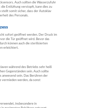
cksensors. Auch sollten die Wasserzufuhr
die Entlüftung verstopft, kann dies zu
stellt somit sicher, dass der Autoklav
herheit des Personals.
ozess
icht sofort geöffnet werden. Der Druck im
vor die Tür geöffnet wird. Bevor das
durch können auch die sterilisierten
 erleichtert.
klaven während des Betriebs sehr heiß
chen Gegenständen sein. Auch sollte
s anwesend sein. Das Berühren der
te vermieden werden, da sonst
 verwendet, insbesondere in