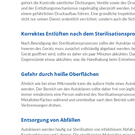
gehört die Kontrolle sämtlicher Dichtungen, Ventile sowie des Dru
und der Entlüftungsmechanismus regelmäßig überprüft werden. Ist 
einem gefährlichen Druckaufbau führen. Eine gründliche Inspektion 
nicht nur seinen Dienst ordentlich verrichtet, sondern auch die Sic
Korrektes Entlüften nach dem Sterilisationspr
Nach Beendigung des Sterilisationsprozesses sollte der Autoklav n
Inneren des Geräts muss zunächst vollständig abgebaut werden, be
Gerät geöffnet wird, sollte es daher ein paar Minuten abkühlen. Da
Gegenstände etwas abkühlen, was die Handhabung beim Entnehmen
Gefahr durch heiße Oberflächen
Ähnlich wie bei einer Mikrowelle kann die äußere Hülle eines Auto
werden. Der Bereich um den Autoklaven sollte daher frei von jegli
immer mindestens eine Person während des Sterilisationsprozesse
Metalloberflächen während und unmittelbar nach dem Betrieb soll
Verbrennungen drohen.
Entsorgung von Abfällen
Autoklaven werden häufig zur Sterilisation von infektiösem Abfall