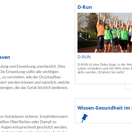
D-Run
laven
D-RUN
D-RUN ist eine Doku-Soap, in der Men
ulung und Einweisung unerlässlich. Dies
Leben verändern und mit Hilfe eines 
Die Einweisung sollte alle wichtigen
aktiv werden. Erfahren Sie mehr!
, zu verstehen, wie der Druckaufbau
lisiert werden können und natürlich, welche
enigen, die das Gerät letztlich bedienen,
Wissen-Gesundheit im 
nem Autoklaven sicherer. Empfehlenswert
 heißen Oberflächen oder Dampf zu
ie Augen entsprechend geschützt werden,