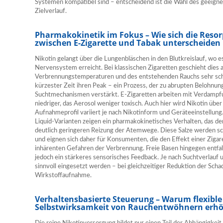
Systemen kompatibel sind – entscheidend ist die Wahl des geeigne
Zielverlauf.
Pharmakokinetik im Fokus – Wie sich die Reso
zwischen E-Zigarette und Tabak unterscheiden
Nikotin gelangt über die Lungenbläschen in den Blutkreislauf, wo 
Nervensystem erreicht. Bei klassischen Zigaretten geschieht dies
Verbrennungstemperaturen und des entstehenden Rauchs sehr schne
kürzester Zeit ihren Peak – ein Prozess, der zu abrupten Belohnun
Suchtmechanismen verstärkt. E-Zigaretten arbeiten mit Verdampfu
niedriger, das Aerosol weniger toxisch. Auch hier wird Nikotin üb
Aufnahmeprofil variiert je nach Nikotinform und Geräteeinstellung.
Liquid-Varianten zeigen ein pharmakokinetisches Verhalten, das de
deutlich geringeren Reizung der Atemwege. Diese Salze werden schn
und eignen sich daher für Konsumenten, die den Effekt einer Ziga
inhärenten Gefahren der Verbrennung. Freie Basen hingegen entfa
jedoch ein stärkeres sensorisches Feedback. Je nach Suchtverlauf
sinnvoll eingesetzt werden – bei gleichzeitiger Reduktion der Scha
Wirkstoffaufnahme.
Verhaltensbasierte Steuerung – Warum flexible
Selbstwirksamkeit von Rauchentwöhnern erh