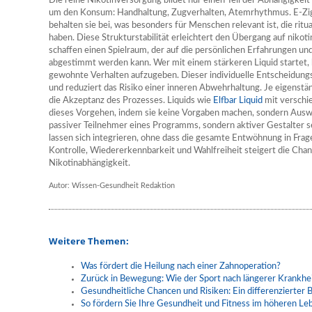
Die reine Nikotinversorgung bildet nur einen Teil der Abhängigkeit
um den Konsum: Handhaltung, Zugverhalten, Atemrhythmus. E-Ziga
behalten sie bei, was besonders für Menschen relevant ist, die rit
haben. Diese Strukturstabilität erleichtert den Übergang auf nikot
schaffen einen Spielraum, der auf die persönlichen Erfahrungen 
abgestimmt werden kann. Wer mit einem stärkeren Liquid startet,
gewohnte Verhalten aufzugeben. Dieser individuelle Entscheidungs
und reduziert das Risiko einer inneren Abwehrhaltung. Je eigenstä
die Akzeptanz des Prozesses. Liquids wie
Elfbar Liquid
mit verschi
dieses Vorgehen, indem sie keine Vorgaben machen, sondern Auswa
passiver Teilnehmer eines Programms, sondern aktiver Gestalter 
lassen sich integrieren, ohne dass die gesamte Entwöhnung in Frag
Kontrolle, Wiedererkennbarkeit und Wahlfreiheit steigert die Chan
Nikotinabhängigkeit.
Autor: Wissen-Gesundheit Redaktion
Weitere Themen:
Was fördert die Heilung nach einer Zahnoperation?
Zurück in Bewegung: Wie der Sport nach längerer Krankhei
Gesundheitliche Chancen und Risiken: Ein differenzierter B
So fördern Sie Ihre Gesundheit und Fitness im höheren Le