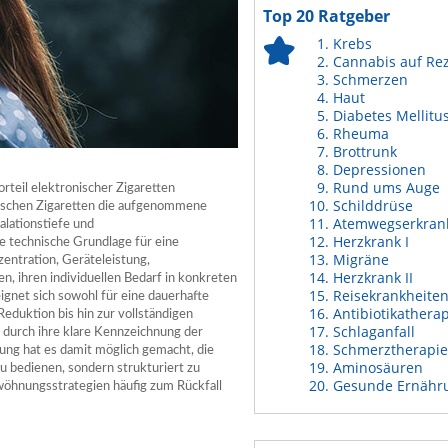
Top 20 Ratgeber
Krebs
Cannabis auf Re
Schmerzen
Haut
Diabetes Mellitu
Rheuma
Brottrunk
Depressionen
Rund ums Auge
orteil elektronischer Zigaretten
Schilddrüse
ischen Zigaretten die aufgenommene
Atemwegserkran
alationstiefe und
Herzkrank I
e technische Grundlage für eine
Migräne
entration, Geräteleistung,
Herzkrank II
 ihren individuellen Bedarf in konkreten
Reisekrankheite
ignet sich sowohl für eine dauerhafte
Antibiotikathera
eduktion bis hin zur vollständigen
Schlaganfall
 durch ihre klare Kennzeichnung der
Schmerztherapie
lung hat es damit möglich gemacht, die
Aminosäuren
u bedienen, sondern strukturiert zu
Gesunde Ernähr
wöhnungsstrategien häufig zum Rückfall