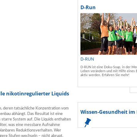
D-Run
D-RUN
D-RUN ist eine Doku-Soap, in der Men
Leben verändern und mit Hilfe eines 
aktiv werden. Erfahren Sie mehr!
le nikotinregulierter Liquids
e, deren tatsächliche Konzentration vom
Wissen-Gesundheit im 
enbau abhängt. Das Resultat ist eine
starre System auf. Die Liquids enthalten
iliter, was eine messbare Aufnahme
 planbares Reduktionsverhalten. Wer
igere Stufen wechseln – nicht abrupt,