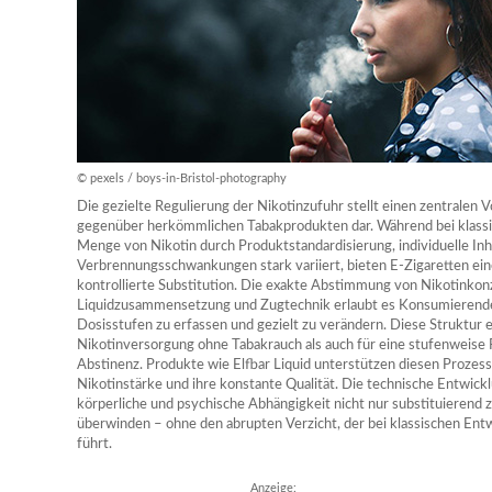
© pexels / boys-in-Bristol-photography
Die gezielte Regulierung der Nikotinzufuhr stellt einen zentralen V
gegenüber herkömmlichen Tabakprodukten dar. Während bei klass
Menge von Nikotin durch Produktstandardisierung, individuelle Inh
Verbrennungsschwankungen stark variiert, bieten E-Zigaretten ein
kontrollierte Substitution. Die exakte Abstimmung von Nikotinkonz
Liquidzusammensetzung und Zugtechnik erlaubt es Konsumierenden,
Dosisstufen zu erfassen und gezielt zu verändern. Diese Struktur e
Nikotinversorgung ohne Tabakrauch als auch für eine stufenweise R
Abstinenz. Produkte wie Elfbar Liquid unterstützen diesen Prozess
Nikotinstärke und ihre konstante Qualität. Die technische Entwick
körperliche und psychische Abhängigkeit nicht nur substituierend z
überwinden – ohne den abrupten Verzicht, der bei klassischen Ent
führt.
Anzeige: