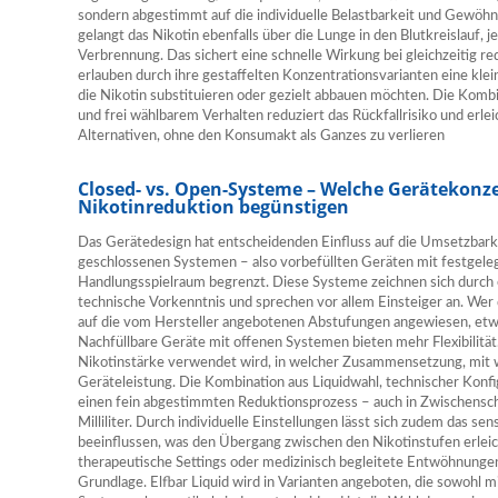
sondern abgestimmt auf die individuelle Belastbarkeit und Gewöhnu
gelangt das Nikotin ebenfalls über die Lunge in den Blutkreislauf,
Verbrennung. Das sichert eine schnelle Wirkung bei gleichzeitig re
erlauben durch ihre gestaffelten Konzentrationsvarianten eine kleint
die Nikotin substituieren oder gezielt abbauen möchten. Die Komb
und frei wählbarem Verhalten reduziert das Rückfallrisiko und erle
Alternativen, ohne den Konsumakt als Ganzes zu verlieren
Closed- vs. Open-Systeme – Welche Gerätekonze
Nikotinreduktion begünstigen
Das Gerätedesign hat entscheidenden Einfluss auf die Umsetzbarkei
geschlossenen Systemen – also vorbefüllten Geräten mit festgelegt
Handlungsspielraum begrenzt. Diese Systeme zeichnen sich durch 
technische Vorkenntnis und sprechen vor allem Einsteiger an. Wer
auf die vom Hersteller angebotenen Abstufungen angewiesen, etwa 
Nachfüllbare Geräte mit offenen Systemen bieten mehr Flexibilitä
Nikotinstärke verwendet wird, in welcher Zusammensetzung, mit
Geräteleistung. Die Kombination aus Liquidwahl, technischer Konf
einen fein abgestimmten Reduktionsprozess – auch in Zwischensch
Milliliter. Durch individuelle Einstellungen lässt sich zudem das se
beeinflussen, was den Übergang zwischen den Nikotinstufen erleich
therapeutische Settings oder medizinisch begleitete Entwöhnung
Grundlage. Elfbar Liquid wird in Varianten angeboten, die sowohl m