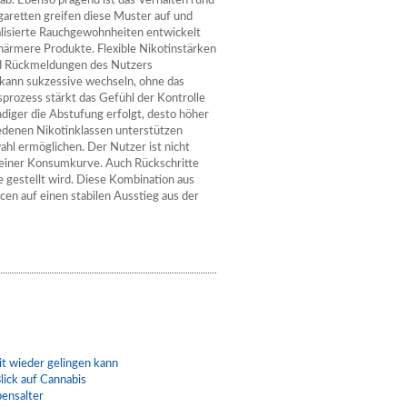
 ab. Ebenso prägend ist das Verhalten rund
retten greifen diese Muster auf und
ualisierte Rauchgewohnheiten entwickelt
inärmere Produkte. Flexible Nikotinstärken
und Rückmeldungen des Nutzers
 kann sukzessive wechseln, ohne das
prozess stärkt das Gefühl der Kontrolle
ndiger die Abstufung erfolgt, desto höher
edenen Nikotinklassen unterstützen
hl ermöglichen. Der Nutzer ist nicht
seiner Konsumkurve. Auch Rückschritte
e gestellt wird. Diese Kombination aus
cen auf einen stabilen Ausstieg aus der
t wieder gelingen kann
lick auf Cannabis
bensalter