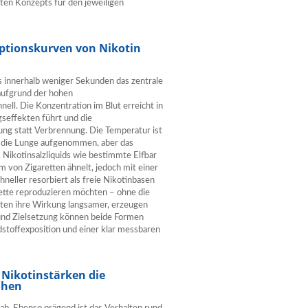
ten Konzepts für den jeweiligen
rptionskurven von Nikotin
es innerhalb weniger Sekunden das zentrale
 aufgrund der hohen
ll. Die Konzentration im Blut erreicht in
gseffekten führt und die
ng statt Verbrennung. Die Temperatur ist
er die Lunge aufgenommen, aber das
 Nikotinsalzliquids wie bestimmte Elfbar
m von Zigaretten ähnelt, jedoch mit einer
eller resorbiert als freie Nikotinbasen
rette reproduzieren möchten – ohne die
lten ihre Wirkung langsamer, erzeugen
 und Zielsetzung können beide Formen
dstoffexposition und einer klar messbaren
 Nikotinstärken die
öhen