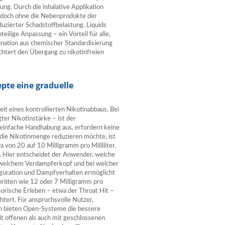
ng. Durch die inhalative Applikation
 jedoch ohne die Nebenprodukte der
duzierter Schadstoffbelastung. Liquids
eilige Anpassung – ein Vorteil für alle,
ination aus chemischer Standardisierung
ichtert den Übergang zu nikotinfreien
pte eine graduelle
t eines kontrollierten Nikotinabbaus. Bei
er Nikotinstärke – ist der
einfache Handhabung aus, erfordern keine
 die Nikotinmenge reduzieren möchte, ist
von 20 auf 10 Milligramm pro Milliliter.
t. Hier entscheidet der Anwender, welche
 welchem Verdampferkopf und bei welcher
iguration und Dampfverhalten ermöglicht
ritten wie 12 oder 7 Milligramm pro
nsorische Erleben – etwa der Throat Hit –
tert. Für anspruchsvolle Nutzer,
en bieten Open-Systeme die bessere
it offenen als auch mit geschlossenen