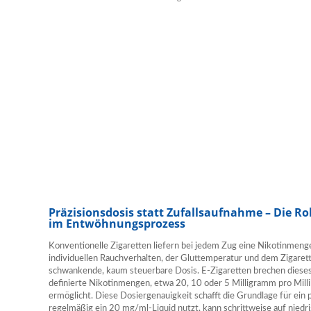
Präzisionsdosis statt Zufallsaufnahme – Die Rol
im Entwöhnungsprozess
Konventionelle Zigaretten liefern bei jedem Zug eine Nikotinmeng
individuellen Rauchverhalten, der Gluttemperatur und dem Zigarett
schwankende, kaum steuerbare Dosis. E-Zigaretten brechen dieses 
definierte Nikotinmengen, etwa 20, 10 oder 5 Milligramm pro Mill
ermöglicht. Diese Dosiergenauigkeit schafft die Grundlage für ein
regelmäßig ein 20 mg/ml-Liquid nutzt, kann schrittweise auf niedr