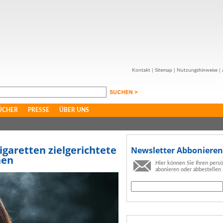
Kontakt
|
Sitemap
|
Nutzungshinweise
|
ÜCHER
PRESSE
ÜBER UNS
garetten zielgerichtete
Newsletter Abbonieren
hen
Hier können Sie Ihren pers
abonieren oder abbestellen