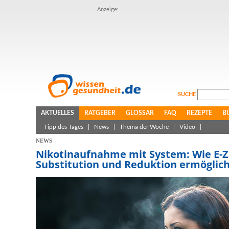
Anzeige:
SUCHE
AKTUELLES
RATGEBER
GLOSSAR
FAQ
REZEPTE
B
Tipp des Tages
|
News
|
Thema der Woche
|
Video
|
NEWS
Nikotinaufnahme mit System: Wie E-Zi
Substitution und Reduktion ermöglic