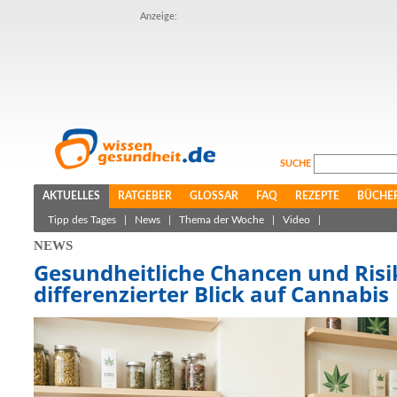
Anzeige:
SUCHE
AKTUELLES
RATGEBER
GLOSSAR
FAQ
REZEPTE
BÜCHE
Tipp des Tages
|
News
|
Thema der Woche
|
Video
|
NEWS
Gesundheitliche Chancen und Risi
differenzierter Blick auf Cannabis