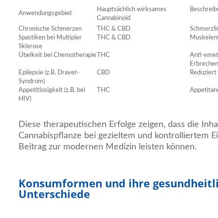
Hauptsächlich wirksames
Beschreib
Anwendungsgebiet
Cannabinoid
Chronische Schmerzen
THC & CBD
Schmerzl
Spastiken bei Multipler
THC & CBD
Muskelen
Sklerose
Übelkeit bei Chemotherapie
THC
Anti-emet
Erbrechen
Epilepsie (z.B. Dravet-
CBD
Reduziert 
Syndrom)
Appetitlosigkeit (z.B. bei
THC
Appetitan
HIV)
Diese therapeutischen Erfolge zeigen, dass die Inha
Cannabispflanze bei gezieltem und kontrolliertem E
Beitrag zur modernen Medizin leisten können.
Konsumformen und ihre gesundheitl
Unterschiede