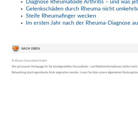
Diagnose Rheumatoide Arthritis – und was jet
Gelenkschäden durch Rheuma nicht umkehrb
Steife Rheumafinger wecken
Im ersten Jahr nach der Rheuma-Diagnose au
© Wissen Gesundheit GmbH
Die auf unserer Homepage für Sie bereitgestellten Gesundheits– und Medizininformationen dürfen nicht al
Behandlung durch approbierte Ärzte angesehen werden. Lesen Sie bitte unsere allgemeinen Nutzungsb