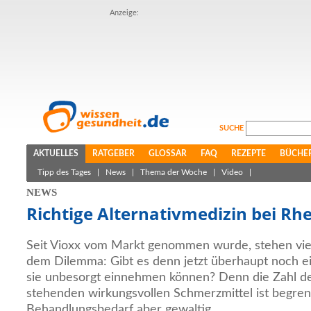
Anzeige:
SUCHE
AKTUELLES
RATGEBER
GLOSSAR
FAQ
REZEPTE
BÜCHE
Tipp des Tages
|
News
|
Thema der Woche
|
Video
|
NEWS
Richtige Alternativmedizin bei R
Seit Vioxx vom Markt genommen wurde, stehen vi
dem Dilemma: Gibt es denn jetzt überhaupt noch e
sie unbesorgt einnehmen können? Denn die Zahl de
stehenden wirkungsvollen Schmerzmittel ist begren
Behandlungsbedarf aber gewaltig.