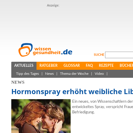
Anzeige:
SUCHE
AKTUELLES
RATGEBER
GLOSSAR
FAQ
REZEPTE
BÜCHE
Tipp des Tages
|
News
|
Thema der Woche
|
Video
|
NEWS
Hormonspray erhöht weibliche Li
Ein neues, von Wissenschaftlern de
entwickeltes Spray, verspricht Fraue
Befriedigung.