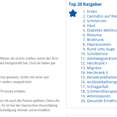
Top 20 Ratgeber
Krebs
Cannabis auf Re
Schmerzen
Haut
Diabetes Mellitu
Rheuma
Brottrunk
Depressionen
Rund ums Auge
Schilddrüse
Atemwegserkran
 Männer als erstes stellen, wenn der Arzt
Herzkrank I
tata festgestellt hat. Und sie haben gar
Migräne
Herzkrank II
Reisekrankheite
üse genannt, nichts mit einer gut
Antibiotikathera
er anders ausgedrückt:
Schlaganfall
Schmerztherapie
Prostata erleben.
Aminosäuren
Gesunde Ernähr
n oft auch die Potenz gelitten. Denn die
 So ist bei der klassischen Ausschälung
 Schädigung oftmals unvermeidlich.