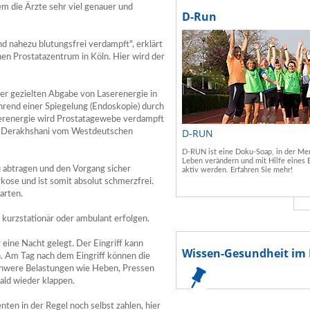
em die Ärzte sehr viel genauer und
D-Run
 nahezu blutungsfrei verdampft", erklärt
en Prostatazentrum in Köln. Hier wird der
der gezielten Abgabe von Laserenergie in
hrend einer Spiegelung (Endoskopie) durch
serenergie wird Prostatagewebe verdampft
D-RUN
am Derakhshani vom Westdeutschen
D-RUN ist eine Doku-Soap, in der Men
Leben verändern und mit Hilfe eines 
abtragen und den Vorgang sicher
aktiv werden. Erfahren Sie mehr!
kose und ist somit absolut schmerzfrei.
arten.
n kurzstationär oder ambulant erfolgen.
r eine Nacht gelegt. Der Eingriff kann
Wissen-Gesundheit im 
. Am Tag nach dem Eingriff können die
chwere Belastungen wie Heben, Pressen
ald wieder klappen.
en in der Regel noch selbst zahlen, hier