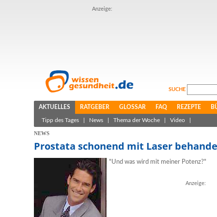
Anzeige:
SUCHE
AKTUELLES
RATGEBER
GLOSSAR
FAQ
REZEPTE
B
Tipp des Tages
|
News
|
Thema der Woche
|
Video
|
NEWS
Prostata schonend mit Laser behande
"Und was wird mit meiner Potenz?"
Anzeige: