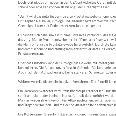
Doch jetzt gibt es ein neues, in den USA entwickeltes Gerät, mit d
schonender arbeiten können als bislang - der Greenlight-Laser.
"Damit wird das gutartig vergrößerte Prostatagewebe schonend und
Dr. Stephan Neubauer, Urologe und leitender Arzt am Westdeutsch
Greenlight-Laser seit Ende des letzten Jahres eingesetzt.
Es handelt sich dabei um ein minimal-invasives Verfahren, das auf 
das vergrößerte Prostatagewebe beruht. "Eine Laserfaser wird wä
die Harnröhre an das Prostatagewebe herangeführt. Durch die La
und damit schonend und blutungsarm entfernt", erklärt Dr. Pedr
Prostatazentrum.
Über das Endoskop kann der Urologe das Gewebe millimetergenau 
kontrollieren. Die Behandlung erfolgt in Voll- oder Rückenmarksnar
Auch nach dem Aufwachen sind keine stärkeren Schmerzen zu erw
Weitere Vorteile dieses einzigartigen Verfahrens: Der Eingriff kan
Ein Harnröhrenkatheter wird - falls überhaupt erforderlich - nur fü
somit ambulant oder in einem Kurzaufenthalt durchgeführt werden
Männer wieder ihrem gewohnten Alltag nachgehen, sollten aber s
und Tragen vermeiden. Und mit der Sexualität sollte es dann auch b
Die Kosten einer Greenlight-Laserbehandlung müssen Kassenpatient