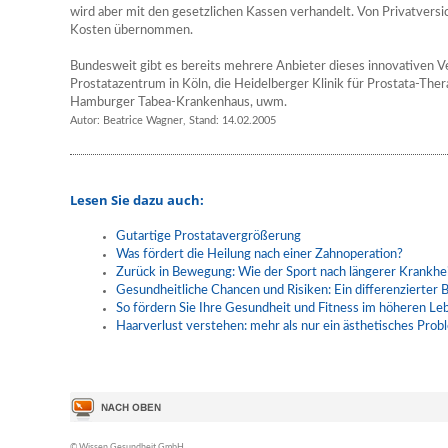
wird aber mit den gesetzlichen Kassen verhandelt. Von Privatversi
Kosten übernommen.
Bundesweit gibt es bereits mehrere Anbieter dieses innovativen 
Prostatazentrum in Köln, die Heidelberger Klinik für Prostata-Ther
Hamburger Tabea-Krankenhaus, uwm.
Autor: Beatrice Wagner, Stand: 14.02.2005
Lesen Sie dazu auch:
Gutartige Prostatavergrößerung
Was fördert die Heilung nach einer Zahnoperation?
Zurück in Bewegung: Wie der Sport nach längerer Krankhei
Gesundheitliche Chancen und Risiken: Ein differenzierter B
So fördern Sie Ihre Gesundheit und Fitness im höheren Le
Haarverlust verstehen: mehr als nur ein ästhetisches Prob
© Wissen Gesundheit GmbH