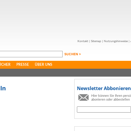
Kontakt
|
Sitemap
|
Nutzungshinweise
|
ÜCHER
PRESSE
ÜBER UNS
ln
Newsletter Abbonieren
Hier können Sie Ihren pers
abonieren oder abbestellen