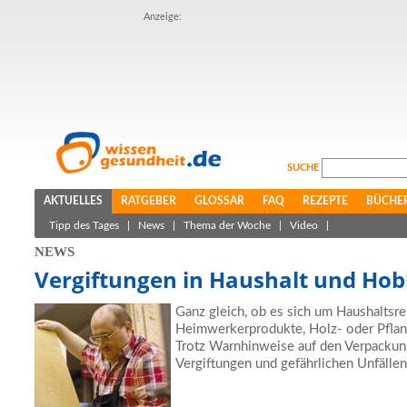
Anzeige:
SUCHE
AKTUELLES
RATGEBER
GLOSSAR
FAQ
REZEPTE
BÜCHE
Tipp des Tages
|
News
|
Thema der Woche
|
Video
|
NEWS
Vergiftungen in Haushalt und Ho
Ganz gleich, ob es sich um Haushaltsre
Heimwerkerprodukte, Holz- oder Pflan
Trotz Warnhinweise auf den Verpacku
Vergiftungen und gefährlichen Unfällen