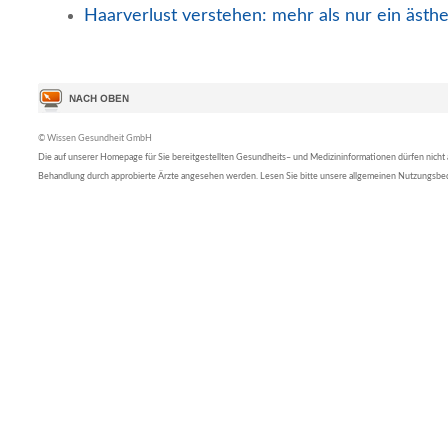
Haarverlust verstehen: mehr als nur ein ästh
© Wissen Gesundheit GmbH
Die auf unserer Homepage für Sie bereitgestellten Gesundheits– und Medizininformationen dürfen nicht al
Behandlung durch approbierte Ärzte angesehen werden. Lesen Sie bitte unsere allgemeinen Nutzungsb