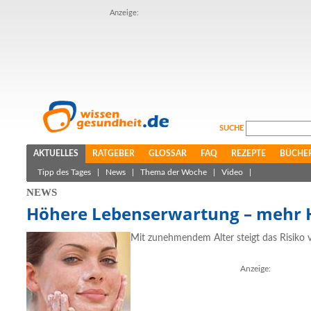
Anzeige:
SUCHE
AKTUELLES
RATGEBER
GLOSSAR
FAQ
REZEPTE
BÜCHE
Tipp des Tages
|
News
|
Thema der Woche
|
Video
|
NEWS
Höhere Lebenserwartung – mehr 
Mit zunehmendem Alter steigt das Risiko
Anzeige: