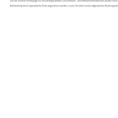
Die auf unserer Homepage für Sie bereitgestellten Gesundheits– und Medizininformationen dürfen nicht al
Behandlung durch approbierte Ärzte angesehen werden. Lesen Sie bitte unsere allgemeinen Nutzungsb