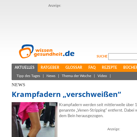
Anzeige:
SUCHE
AKTUELLES
RATGEBER
GLOSSAR
FAQ
REZEPTE
BÜCHE
Tipp des Tages
|
News
|
Thema der Woche
|
Video
|
NEWS
Krampfadern „verschweißen“
Krampfadern werden seit mittlerweile über 1
genannte „Venen-Stripping“ entfernt. Dabei 
dem Bein herausgezogen.
Anzeige: